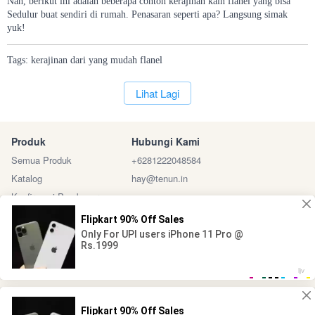
Nah, berikut ini adalah beberapa contoh kerajinan kain flanel yang bisa
Sedulur buat sendiri di rumah. Penasaran seperti apa? Langsung simak
yuk!
Tags:
kerajinan
dari
yang
mudah
flanel
`
Lihat Lagi
Produk
Hubungi Kami
Semua Produk
+6281222048584
Katalog
hay@tenun.in
Konfirmasi Pembayaran
Sosial Media
Marketplace