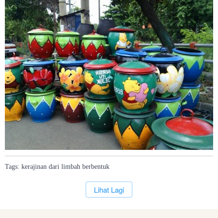
Tags:
kerajinan
dari
limbah
berbentuk
`
Lihat Lagi