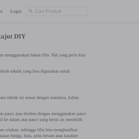
Cari Produk
am
Login
Cari Produk
ng
Login
Rajut DIY
gan menggunakan bahan lilin. Hal yang perlu kita
teknik-teknik yang bisa digunakan untuk
ana teknik ini sesuai dengan namanya, kalian
am panci atau direbus dengan menggunakan panci
l ke dalam atas panci yang berisi air mendidih.
n cetakan, sehingga lilin bisa menghasilkan
asan bunga, bola, jenis hewan atau karakter