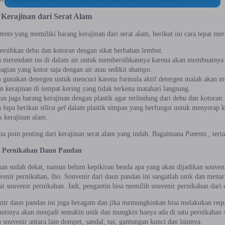
Kerajinan dari Serat Alam
rents
yang memiliki barang kerajinan dari serat alam, berikut ini cara tepat me
rsihkan debu dan kotoran dengan sikat berbahan lembut.
n merendam tas di dalam air untuk membersihkannya karena akan membuatnya 
agian yang kotor saja dengan air atau sedikit shampo.
 gunakan detergen untuk mencuci karena formula aktif detergen malah akan me
 kerajinan di tempat kering yang tidak terkena matahari langsung.
s juga barang kerajinan dengan plastik agar terlindung dari debu dan kotoran.
n lupa berikan
silica gel
dalam plastik simpan yang berfungsi untuk menyerap 
 kerajinan alam.
apa poin penting dari kerajinan serat alam yang indah. Bagaimana
Parents
, tert
r Pernikahan Daun Pandan
han sudah dekat, namun belum kepikiran benda apa yang akan dijadikan souven
uvenir pernikahan, lho. Souvenir dari daun pandan ini sangatlah unik dan mena
i souvenir pernikahan. Jadi, pengantin bisa memilih souvenir pernikahan dari
nir daun pandan ini juga beragam dan jika memungkinkan bisa melakukan requ
antinya akan menjadi semakin unik dan mungkin hanya ada di satu pernikahan s
n souvenir antara lain dompet, sandal, tas, gantungan kunci dan lainnya.