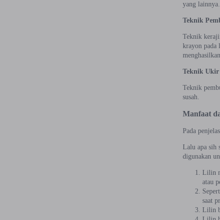
yang lainnya
Teknik Pemb
Teknik keraj
krayon pada l
menghasilkan
Teknik Ukir 
Teknik pembua
susah.
Manfaat da
Pada penjelas
Lalu apa sih 
digunakan unt
Lilin 
atau p
Sepert
saat p
Lilin 
Lilin