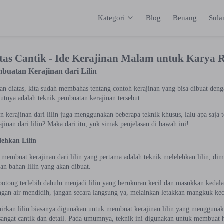
Kategori
Blog
Benang
Sul
Kategori
Inspirasi
Katalog
Keranja
itas Cantik - Ide Kerajinan Malam untuk Karya 
buatan Kerajinan dari Lilin
an diatas, kita sudah membahas tentang contoh kerajinan yang bisa dibuat den
jutnya adalah teknik pembuatan kerajinan tersebut.
 kerajinan dari lilin juga menggunakan beberapa teknik khusus, lalu apa saja 
inan dari lilin? Maka dari itu, yuk simak penjelasan di bawah ini!
lehkan Lilin
membuat kerajinan dari lilin yang pertama adalah teknik melelehkan lilin, dim
an bahan lilin yang akan dibuat.
otong terlebih dahulu menjadi lilin yang berukuran kecil dan masukkan kedal
ngan air mendidih, jangan secara langsung ya, melainkan letakkan mangkuk keci
irkan lilin biasanya digunakan untuk membuat kerajinan lilin yang menggunaka
sangat cantik dan detail. Pada umumnya, teknik ini digunakan untuk membuat hi