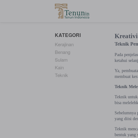
...
KATEGORI
Kreativ
Kerajinan
Teknik Pem
Benang
Pada penjelas
Sulam
ketahui selan
Kain
Ya, pembuatan
Teknik
membuat keraj
Teknik Mele
Teknik untuk 
bisa melelehk
Sebelumnya p
yang diisi de
Teknik menca
bentuk yang 