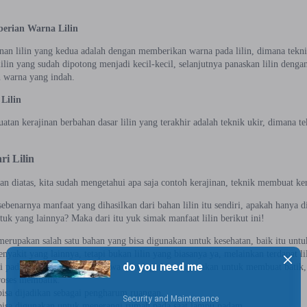
.
erian Warna Lilin
inan lilin yang kedua adalah dengan memberikan warna pada lilin, dimana tek
ilin yang sudah dipotong menjadi kecil-kecil, selanjutnya panaskan lilin denga
 warna yang indah.
Lilin
tan kerajinan berbahan dasar lilin yang terakhir adalah teknik ukir, dimana t
ri Lilin
an diatas, kita sudah mengetahui apa saja contoh kerajinan, teknik membuat kera
sebenarnya manfaat yang dihasilkan dari bahan lilin itu sendiri, apakah hanya
uk yang lainnya? Maka dari itu yuk simak manfaat lilin berikut ini!
merupakan salah satu bahan yang bisa digunakan untuk kesehatan, baik itu un
enyakit yang lainnya, tetapi bukan lilin yang biasanya ya, melainkan terdapat li
i pada penjelasan diatas, bahwa lilin juga bisa digunakan untuk membuat batik
roses membatik.
bisa dijadikan sebagai pengharum ruangan.
 bisa digunakan untuk menerangi rumah pada saat lampu padam.