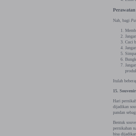
Perawatan 
Nah, bagi
Pa
Membe
Janga
Cuci b
Jangan
Simpan
Bungku
Janga
produk
Itulah beber
15. Souveni
Hari pernika
dijadikan so
pandan sebaga
Bentuk souve
pernikahan n
bisa dijadika