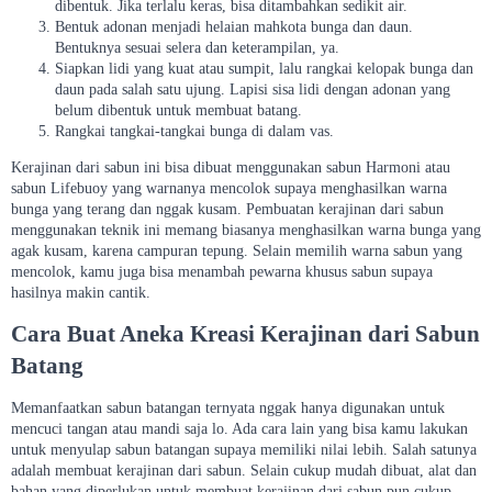
dibentuk. Jika terlalu keras, bisa ditambahkan sedikit air.
Bentuk adonan menjadi helaian mahkota bunga dan daun.
Bentuknya sesuai selera dan keterampilan, ya.
Siapkan lidi yang kuat atau sumpit, lalu rangkai kelopak bunga dan
daun pada salah satu ujung. Lapisi sisa lidi dengan adonan yang
belum dibentuk untuk membuat batang.
Rangkai tangkai-tangkai bunga di dalam vas.
Kerajinan dari sabun ini bisa dibuat menggunakan sabun Harmoni atau
sabun Lifebuoy yang warnanya mencolok supaya menghasilkan warna
bunga yang terang dan nggak kusam. Pembuatan kerajinan dari sabun
menggunakan teknik ini memang biasanya menghasilkan warna bunga yang
agak kusam, karena campuran tepung. Selain memilih warna sabun yang
mencolok, kamu juga bisa menambah pewarna khusus sabun supaya
hasilnya makin cantik.
Cara Buat Aneka Kreasi Kerajinan dari Sabun
Batang
Memanfaatkan sabun batangan ternyata nggak hanya digunakan untuk
mencuci tangan atau mandi saja lo. Ada cara lain yang bisa kamu lakukan
untuk menyulap sabun batangan supaya memiliki nilai lebih. Salah satunya
adalah membuat kerajinan dari sabun. Selain cukup mudah dibuat, alat dan
bahan yang diperlukan untuk membuat kerajinan dari sabun pun cukup