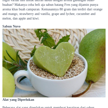
Ingin varian lain untuk ukiran sabun dengan aroma gabungan buah-
buahan? Makanya coba beli aja sabun batang Fres yang dijamin punya
aroma khas buah campuran. Kemasannya 80 gram dan terdiri dari orange
and mango, strawberry and vanilla, grape and lychee, cucumber and
melon, dan apple and kiwi.
Sabun Nuvo
Alat yang Diperlukan
Beberapa alat yang diperlukan untuk membuat kerajinan dari sabun