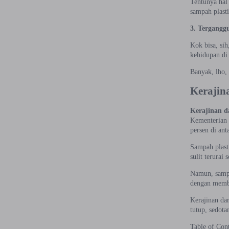
Tentunya hal
sampah plast
3. Tergangg
Kok bisa, sih
kehidupan di 
Banyak, lho,
Kerajin
Kerajinan d
Kementerian 
persen di ant
Sampah plast
sulit terura
Namun, sampa
dengan membu
Kerajinan dar
tutup, sedotan
Table of Con