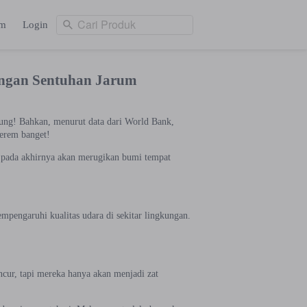
Cari Produk
am
Login
Cari Produk
ng
Login
dengan Sentuhan Jarum
ung! Bahkan, menurut data dari World Bank,
serem banget!
g pada akhirnya akan merugikan bumi tempat
mpengaruhi kualitas udara di sekitar lingkungan.
cur, tapi mereka hanya akan menjadi zat