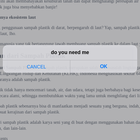
 ini akan membahayakan kesuburan tanah dan dapat menghalangi peresapan air 
ik juga bisa menyebabkan banjir!
unya ekosistem laut
, penggunaan sampah plastik di darat, berpengaruh di laut? Yap, sampah plasti
laut, lho.
 manusia yang tak bertanggung jawab membuang sampah plastik ke dalam laut
an dari Sampah Plastik
ari Sampah Plastik
– Sampah plastik merupakan salah satu masalah lingkungan
Lingkungan Hidup dan Kehutanan (KLHK), Indonesia menghasilkan sekitar 64 j
aranya adalah sampah plastik.
ik tidak hanya mencemari tanah, air, dan udara, tetapi juga berbahaya bagi ke
i secara alami, sehingga membutuhkan waktu yang lama untuk menghilang dari l
h plastik sebenarnya bisa di manfaatkan menjadi sesuatu yang berguna, indah,
at kerajinan dari sampah plastik.
i sampah plastik adalah karya seni yang di buat dengan menggunakan bahan dasar
, dan lain-lain.
tents