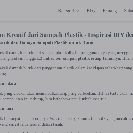
Kategori
Blog
Benang
Sul
Kategori
Inspirasi
Katalog
Keranja
an Kreatif dari Sampah Plastik - Inspirasi DIY 
ruk dan Bahaya Sampah Plastik untuk Bumi
ekali dampak buruk dari sampah plastik dibalik penggunaannya yang menggun
i menghasilkan hingga
1,3 miliar ton sampah plastik setiap tahunnya.
Hiii, 
ekali dampak buruk dari penggunaan plastik dalam kehidupan sehari-hari yan
ung.
an udara
ik yang dibakar akan menimbulkan asap yang berlebihan. Hal ini tentu akan me
u sampai asap ini terhirup, bisa berbahaya untuk tubuh manusia!
an tanah
ik ini sangat lama terurainya. Walaupun banyak sampah plastik yang mudah han
yang sangat lama terurai dalam tanah.