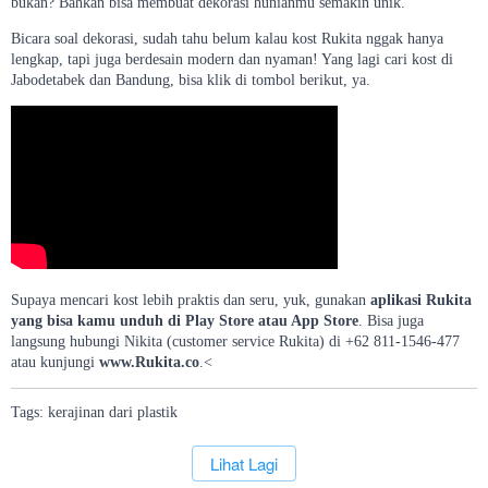
bukan? Bahkan bisa membuat dekorasi hunianmu semakin unik.
Bicara soal dekorasi, sudah tahu belum kalau kost Rukita nggak hanya
lengkap, tapi juga berdesain modern dan nyaman! Yang lagi cari kost di
Jabodetabek dan Bandung, bisa klik di tombol berikut, ya.
Supaya mencari kost lebih praktis dan seru, yuk, gunakan
aplikasi Rukita
yang bisa kamu unduh di Play Store atau App Store
. Bisa juga
langsung hubungi Nikita (customer service Rukita) di +62 811-1546-477
atau kunjungi
www.Rukita.co
.<
Tags:
kerajinan
dari
plastik
`
Lihat Lagi