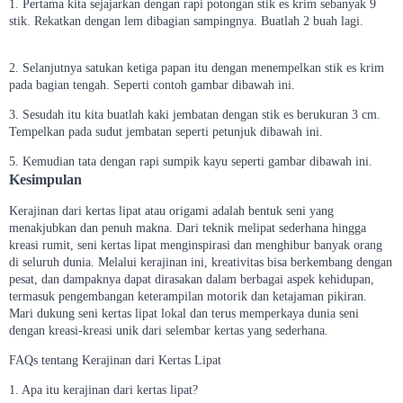
1. Pertama kita sejajarkan dengan rapi potongan stik es krim sebanyak 9
stik. Rekatkan dengan lem dibagian sampingnya. Buatlah 2 buah lagi.
2. Selanjutnya satukan ketiga papan itu dengan menempelkan stik es krim
pada bagian tengah. Seperti contoh gambar dibawah ini.
3. Sesudah itu kita buatlah kaki jembatan dengan stik es berukuran 3 cm.
Tempelkan pada sudut jembatan seperti petunjuk dibawah ini.
5. Kemudian tata dengan rapi sumpik kayu seperti gambar dibawah ini.
Kesimpulan
Kerajinan dari kertas lipat atau origami adalah bentuk seni yang
menakjubkan dan penuh makna. Dari teknik melipat sederhana hingga
kreasi rumit, seni kertas lipat menginspirasi dan menghibur banyak orang
di seluruh dunia. Melalui kerajinan ini, kreativitas bisa berkembang dengan
pesat, dan dampaknya dapat dirasakan dalam berbagai aspek kehidupan,
termasuk pengembangan keterampilan motorik dan ketajaman pikiran.
Mari dukung seni kertas lipat lokal dan terus memperkaya dunia seni
dengan kreasi-kreasi unik dari selembar kertas yang sederhana.
FAQs tentang Kerajinan dari Kertas Lipat
1. Apa itu kerajinan dari kertas lipat?