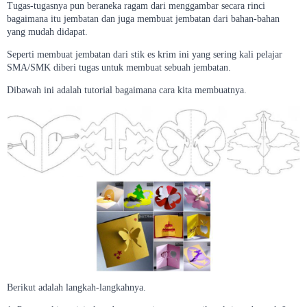
Tugas-tugasnya pun beraneka ragam dari menggambar secara rinci
bagaimana itu jembatan dan juga membuat jembatan dari bahan-bahan
yang mudah didapat.
Seperti membuat jembatan dari stik es krim ini yang sering kali pelajar
SMA/SMK diberi tugas untuk membuat sebuah jembatan.
Dibawah ini adalah tutorial bagaimana cara kita membuatnya.
Berikut adalah langkah-langkahnya.