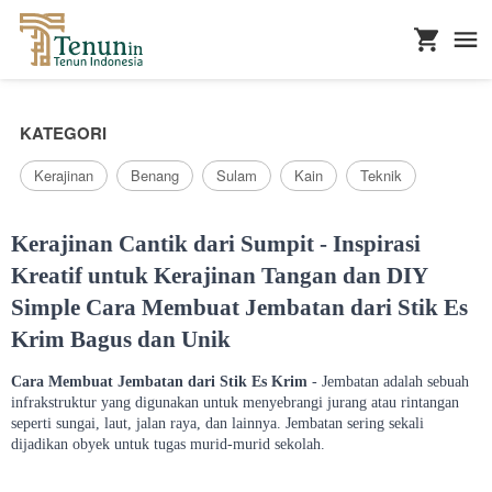
...
KATEGORI
Kerajinan
Benang
Sulam
Kain
Teknik
Kerajinan Cantik dari Sumpit - Inspirasi
Kreatif untuk Kerajinan Tangan dan DIY
Simple Cara Membuat Jembatan dari Stik Es
Krim Bagus dan Unik
Cara Membuat Jembatan dari Stik Es Krim
- Jembatan adalah sebuah
infrakstruktur yang digunakan untuk menyebrangi jurang atau rintangan
seperti sungai, laut, jalan raya, dan lainnya. Jembatan sering sekali
dijadikan obyek untuk tugas murid-murid sekolah.