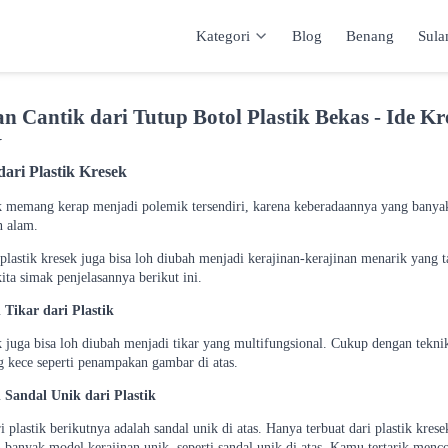
Kategori
Blog
Benang
Sul
Kategori
Inspirasi
Katalog
Keranja
n Cantik dari Tutup Botol Plastik Bekas - Ide K
Y
dari Plastik Kresek
ek memang kerap menjadi polemik tersendiri, karena keberadaannya yang ban
n alam.
plastik kresek juga bisa loh diubah menjadi kerajinan-kerajinan menarik yang ta
ita simak penjelasannya berikut ini.
 Tikar dari Plastik
ek juga bisa loh diubah menjadi tikar yang multifungsional. Cukup dengan tekn
g kece seperti penampakan gambar di atas.
 Sandal Unik dari Plastik
i plastik berikutnya adalah sandal unik di atas. Hanya terbuat dari plastik kr
 banyak model kerajinan unik, seperti sandal unik di atas. Kamu tertarik menc