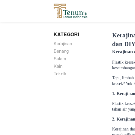
...
KATEGORI
Kerajina
Kerajinan
dan DI
Benang
Kerajinan 
Sulam
Plastik kres
Kain
keseimbanga
Teknik
Tapi, limbah 
kresek? Yuk k
1. Kerajinan
Plastik kres
tahan air yan
2. Kerajinan
Kerajinan dar
menghasilkan