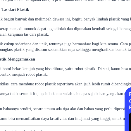
 Tas dari Plastik
ik begitu banyak dan melimpah dewasa ini, begitu banyak limbah plastik yang b
 kerap menjadi momok dapat juga diolah dan digunakan kembali sebagai barang y
lah kerajinan tas dari plastik.
tik cukup sederhana dan unik, tentunya juga bermanfaat bagi kita semua. Cara 
ngkus plastik yang disusun sedemikian rupa sehingga menghasilkan bentuk ta
astik Menggemaskan
i botol bekas ketujuh yang bisa dibuat, yaitu robot plastik. Di sini, kamu bisa
bentuk menjadi robot plastik.
sekilas, cara membuat robot plastik sepertinya akan jauh lebih rumit dibandingka
nya tidak serumit itu, apabila kamu sudah tahu apa saja bahan yang akan digun
n bahannya sendiri, secara umum ada tiga alat dan bahan yang perlu dipersiapka
kamu bisa memanfaatkan daya kreativitas dan imajinasi yang tinggi, untuk mem