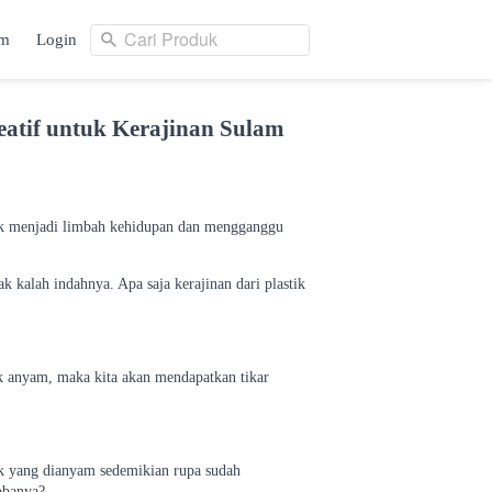
Cari Produk
am
Login
Cari Produk
ng
Login
reatif untuk Kerajinan Sulam
yak menjadi limbah kehidupan dan mengganggu
k kalah indahnya. Apa saja kerajinan dari plastik
ik anyam, maka kita akan mendapatkan tikar
esek yang dianyam sedemikian rupa sudah
obanya?