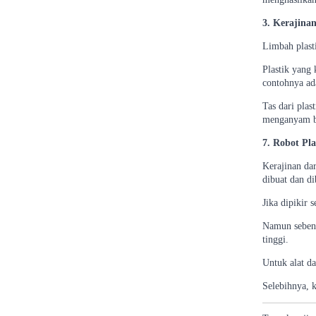
3. Kerajinan
Limbah plast
Plastik yang
contohnya ada
Tas dari plas
menganyam bu
7. Robot Pl
Kerajinan dar
dibuat dan di
Jika dipikir 
Namun sebenar
tinggi.
Untuk alat da
Selebihnya, 