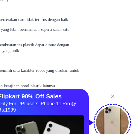
erserakan dan tidak terurus dengan baik.
ang lebih bermanfaat, seperti salah satu
pembuatan tas plastik dapat dibuat dengan
s yang unik.
 memilih satu karakter robot yang disukai, untuk
n kerajinan botol plastik lainnya.
akan, serta daya imajinasi dan kreativitas yang
n, antara lain botol bekas, gunting dan lem.
buat robot plastik kesukaanmu.