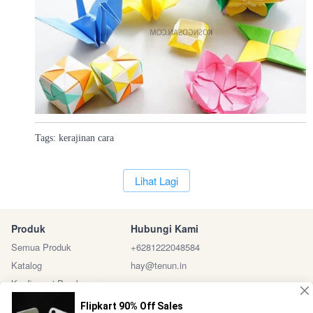
Tags:
kerajinan
cara
`
Lihat Lagi
Produk
Hubungi Kami
Semua Produk
+6281222048584
Katalog
hay@tenun.in
Konfirmasi Pembayaran
Sosial Media
Marketplace