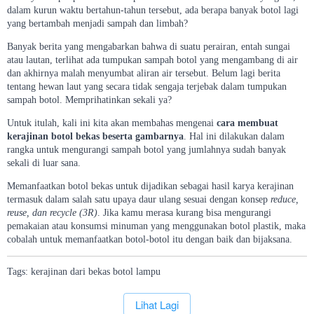
dalam kurun waktu bertahun-tahun tersebut, ada berapa banyak botol lagi
yang bertambah menjadi sampah dan limbah?
Banyak berita yang mengabarkan bahwa di suatu perairan, entah sungai
atau lautan, terlihat ada tumpukan sampah botol yang mengambang di air
dan akhirnya malah menyumbat aliran air tersebut. Belum lagi berita
tentang hewan laut yang secara tidak sengaja terjebak dalam tumpukan
sampah botol. Memprihatinkan sekali ya?
Untuk itulah, kali ini kita akan membahas mengenai
cara membuat
kerajinan botol bekas beserta gambarnya
. Hal ini dilakukan dalam
rangka untuk mengurangi sampah botol yang jumlahnya sudah banyak
sekali di luar sana.
Memanfaatkan botol bekas untuk dijadikan sebagai hasil karya kerajinan
termasuk dalam salah satu upaya daur ulang sesuai dengan konsep
reduce,
reuse, dan recycle (3R)
. Jika kamu merasa kurang bisa mengurangi
pemakaian atau konsumsi minuman yang menggunakan botol plastik, maka
cobalah untuk memanfaatkan botol-botol itu dengan baik dan bijaksana.
Tags:
kerajinan
dari
bekas
botol
lampu
`
Lihat Lagi