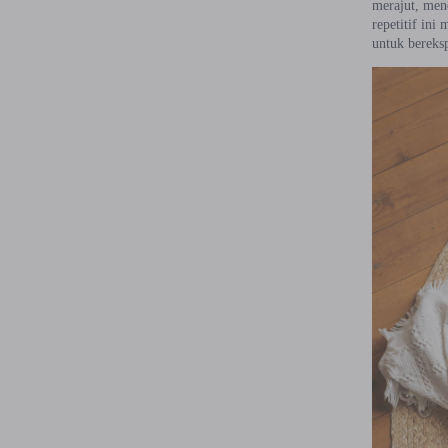
merajut, mene
repetitif ini
untuk bereksp