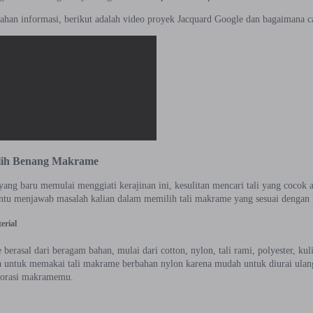
ahan informasi, berikut adalah video proyek Jacquard Google dan bagaimana ca
lih Benang Makrame
ng baru memulai menggiati kerajinan ini, kesulitan mencari tali yang cocok ada
tu menjawab masalah kalian dalam memilih tali makrame yang sesuai dengan ke
erial
berasal dari beragam bahan, mulai dari cotton, nylon, tali rami, polyester, ku
 untuk memakai tali makrame berbahan nylon karena mudah untuk diurai ulan
orasi makramemu.