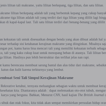
jenis lilitan tali makrame, yaitu lilitan berkepang, tiga lilitan, dan satu lilitan.
akrame lilitan berkepang adalah tali yang berbentuk kepang yang cukup banya
akrame tiga lilitan adalah tali yang terdiri dari tiga lilitan yang dililit lagi hin
kan di kapal-kapal laut. Tali satu lilitan terdiri dari benang-benang yang dililit
n kekuatan tali untuk disesuaikan dengan benda yang akan dibuat adalah hal ya
besar terhadap sisi ketahanan kerajinan makrame yang diinginkan. Misalnya
ungan pot, kamu harus bisa mencari tali yang memiliki kekuatan terbaik sebag
ya, tali yang kaku cukup kuat untuk menopang beban di atasnya. Tali lilitan 
ga lilitan. Hasilnya pun lebih berstruktur dan terlihat jelas nan rapi.
at kamu berencana membuat sarung bantal dan alas tidur dari makrame, sebaik
 katun dan kulit karena terkturnya yang lembut.
embuat Seni Tali Simpul Kerajinan Makrame
t Rekreative ketahui, ternyata meluangkan sebagian waktu untuk membuat keraj
 kesehatan kita. Diantaranya adalah : dapat melemaskan oto-otot tubuh, mengur
 karya yang berguna. Bahkan, Menurut
CNN
, hasil kajian
The British Journal 
 sibuk dan otak fokus, kita tidak akan sempat memikirkan persoalan hidup oran