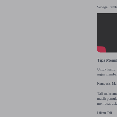
Sebagai tamb
Tips Memi
Untuk kamu ya
ingin memban
Komposisi Mat
Tali makrame 
masih pemula
membuat dek
Lilitan Tali