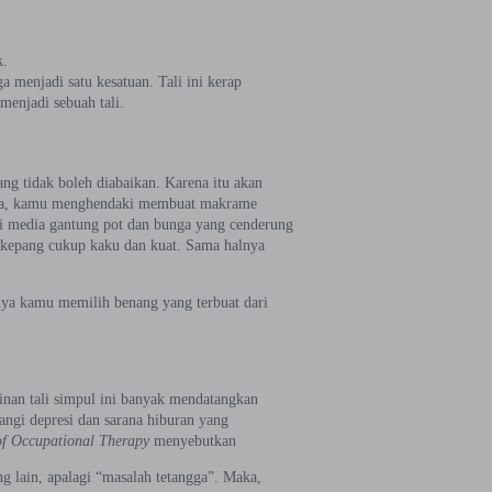
k.
gga menjadi satu kesatuan. Tali ini kerap
 menjadi sebuah tali.
ng tidak boleh diabaikan. Karena itu akan
 saja, kamu menghendaki membuat makrame
ai media gantung pot dan bunga yang cenderung
berkepang cukup kaku dan kuat. Sama halnya
nya kamu memilih benang yang terbuat dari
inan tali simpul ini banyak mendatangkan
angi depresi dan sarana hiburan yang
of Occupational Therapy
menyebutkan
g lain, apalagi “masalah tetangga”. Maka,