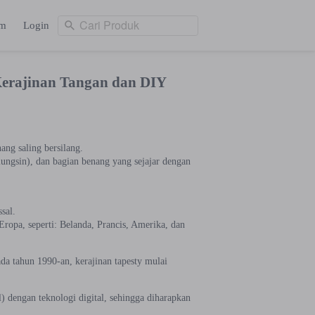
Cari Produk
am
Login
Cari Produk
ng
Login
Kerajinan Tangan dan DIY
ang saling bersilang.
lungsin), dan bagian benang yang sejajar dengan
sal.
Eropa, seperti: Belanda, Prancis, Amerika, dan
da tahun 1990-an, kerajinan tapesty mulai
) dengan teknologi digital, sehingga diharapkan