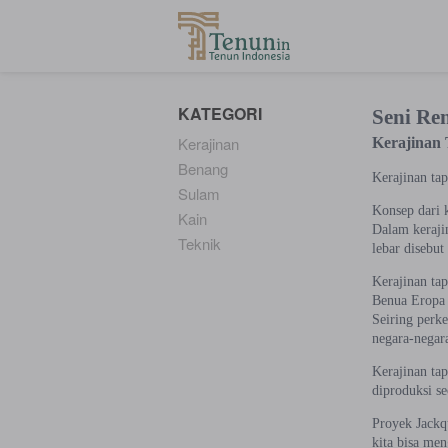
...
KATEGORI
Seni Re
Kerajinan
Kerajinan 
Benang
Kerajinan tap
Sulam
Konsep dari k
Kain
Dalam keraji
Teknik
lebar disebut
Kerajinan tap
Benua Eropa 
Seiring perke
negara-negara
Kerajinan ta
diproduksi se
Proyek Jackq
kita bisa me