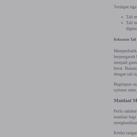
Terdapat tiga 
Tali m
Tali m
diguna
Kekuatan Tali
Memperhatika
berpengaruh 
menjadi gant
berat. Biasan
dengan tali ti
Begitupun sa
nylonm suter,
Manfaat M
Perlu sahaba
manfaat bagi
menghasilkan
Ketika tangan