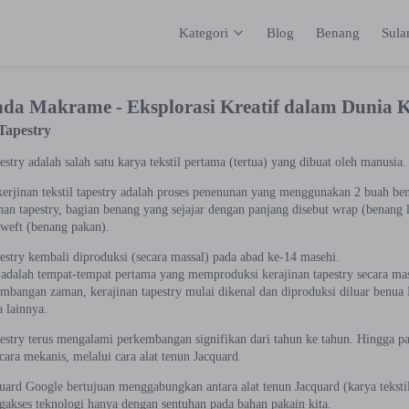
Kategori
Blog
Benang
Sul
Kategori
Inspirasi
Katalog
Keranja
nda Makrame - Eksplorasi Kreatif dalam Dunia 
Tapestry
estry adalah salah satu karya tekstil pertama (tertua) yang dibuat oleh manusia.
erjinan tekstil tapestry adalah proses penenunan yang menggunakan 2 buah ben
nan tapestry, bagian benang yang sejajar dengan panjang disebut wrap (benang 
 weft (benang pakan).
estry kembali diproduksi (secara massal) pada abad ke-14 masehi.
adalah tempat-tempat pertama yang memproduksi kerajinan tapestry secara mas
mbangan zaman, kerajinan tapestry mulai dikenal dan diproduksi diluar benua 
 lainnya.
pestry terus mengalami perkembangan signifikan dari tahun ke tahun. Hingga pa
cara mekanis, melalui cara alat tenun Jacquard.
uard Google bertujuan menggabungkan antara alat tenun Jacquard (karya tekstil
ngakses teknologi hanya dengan sentuhan pada bahan pakain kita.