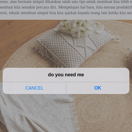
nun, atau bermain simpul dikatakan salah satu tips untuk membuat kita lebih t
 membuat kita semakin percaya diri. Mempelajari hal baru, kita merasa produkti
resi, teknik membuat simpul bisa kita ajarkan kepada orang lain ketika kita su