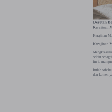
Deretan Be
Kerajinan 
Kerajinan M
Kerajinan 
Mengkreasikan
selain sebag
itu ia mampu
Itulah sahab
dan komen ya