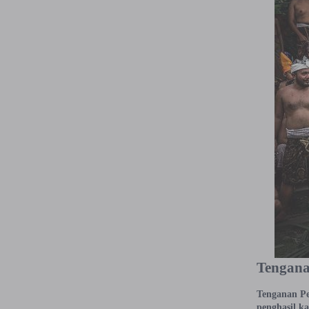
Tengana
Tenganan Peg
penghasil ka