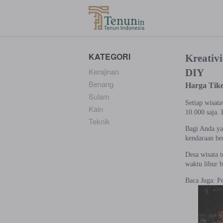
...
KATEGORI
Kreativ
Kerajinan
DIY
Benang
Harga Tike
Sulam
Setiap wisat
Kain
10.000 saja. 
Teknik
Bagi Anda ya
kendaraan ber
Desa wisata t
waktu libur b
Baca Juga: P