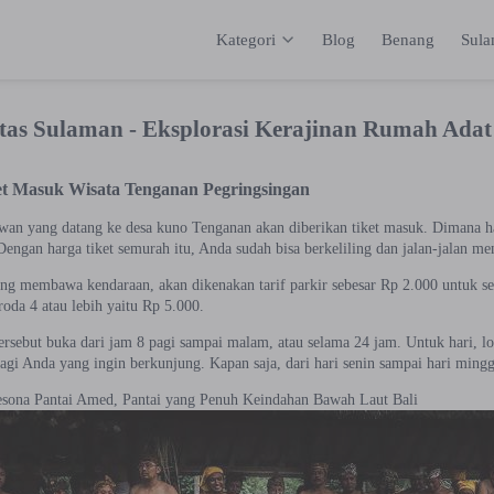
Kategori
Blog
Benang
Sul
Kategori
Inspirasi
Katalog
Keranja
itas Sulaman - Eksplorasi Kerajinan Rumah Adat
t Masuk Wisata Tenganan Pegringsingan
awan yang datang ke desa kuno Tenganan akan diberikan tiket masuk. Dimana ha
Dengan harga tiket semurah itu, Anda sudah bisa berkeliling dan jalan-jalan me
ng membawa kendaraan, akan dikenakan tarif parkir sebesar Rp 2.000 untuk se
oda 4 atau lebih yaitu Rp 5.000.
ersebut buka dari jam 8 pagi sampai malam, atau selama 24 jam. Untuk hari, lok
agi Anda yang ingin berkunjung. Kapan saja, dari hari senin sampai hari mingg
esona Pantai Amed, Pantai yang Penuh Keindahan Bawah Laut Bali