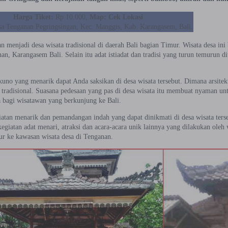
Harga Tiket:
Rp 10.000,
Map:
Cek Lokasi
a Tenganan Pegringsingan, Kec. Manggis, Kab. Karangasem, Bali.
n menjadi desa wisata tradisional di daerah Bali bagian Timur. Wisata desa i
an, Karangasem Bali. Selain itu adat istiadat dan tradisi yang turun temurun 
kuno yang menarik dapat Anda saksikan di desa wisata tersebut. Dimana arsite
 tradisional. Suasana pedesaan yang pas di desa wisata itu membuat nyaman un
a bagi wisatawan yang berkunjung ke Bali.
iatan menarik dan pemandangan indah yang dapat dinikmati di desa wisata ter
egiatan adat menari, atraksi dan acara-acara unik lainnya yang dilakukan oleh 
ur ke kawasan wisata desa di Tenganan.