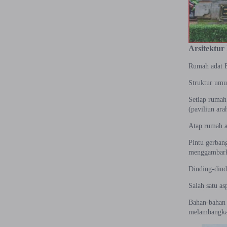
Arsitektur
Rumah adat Ba
Struktur umu
Setiap rumah 
(paviliun ara
Atap rumah ad
Pintu gerban
menggambarka
Dinding-dind
Salah satu a
Bahan-bahan i
melambangkan