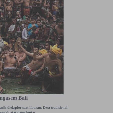
angasem Bali
ik dieksplor saat liburan. Desa tradisional
san di atas daun lontar.