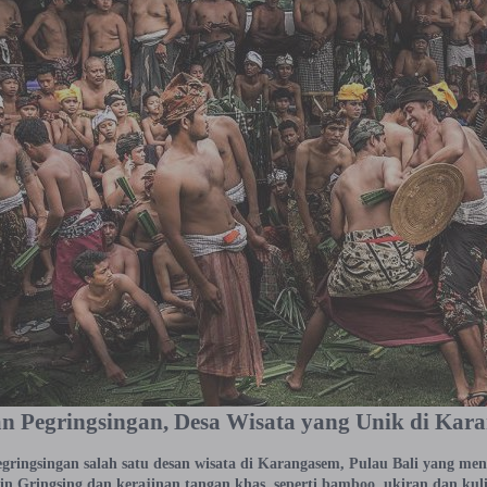
n Pegringsingan, Desa Wisata yang Unik di Kar
ringsingan salah satu desan wisata di Karangasem, Pulau Bali yang menar
in Gringsing dan kerajinan tangan khas, seperti bamboo, ukiran dan kuli