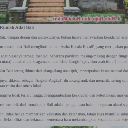
 Rumah Adat Bali
li, dengan desain dan arsitekturnya, bukan hanya menawarkan keindahan estetik
m rumah adat Bali mengikuti aturan 'Astha Kosala Kosali', yang merupakan pan
adat biasanya terbagi menjadi beberapa paviliun, masing-masing dengan fungsi 
h utara) untuk ritual keagamaan, dan 'Bale Dangin' (paviliun arah timur) untuk a
at Bali sering dibuat dari alang-alang atau ijuk, menciptakan kesan natural 
gnya, dikenal sebagai 'Angkul-Angkul', dirancang unik dan menarik, sering dih
n cerita dan mitos lokal.
ingnya tidak terlalu tinggi, menggambarkan keakraban dan keterbukaan masyar
spek menarik dari rumah adat Bali adalah penggunaan bahan bangunan alami sep
ni tidak hanya memberikan kekuatan dan ketahanan, tetapi juga memiliki nilai 
 fleksibilitas dan kekuatan, sementara batu melambangkan kestabilan dan ket