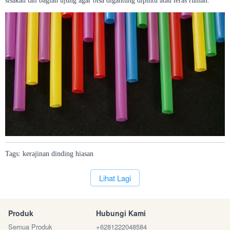
sisakan tali bagian ujung agar bisa digantung dipintu atau teras rumah.
Tags:
kerajinan
dinding
hiasan
`
Lihat Lagi
Produk
Hubungi Kami
Semua Produk
+6281222048584