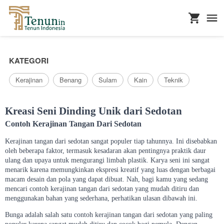
...
KATEGORI
Kerajinan
Benang
Sulam
Kain
Teknik
Kreasi Seni Dinding Unik dari Sedotan
Contoh Kerajinan Tangan Dari Sedotan
Kerajinan tangan dari sedotan sangat populer tiap tahunnya. Ini disebabkan
oleh beberapa faktor, termasuk kesadaran akan pentingnya praktik daur
ulang dan upaya untuk mengurangi limbah plastik. Karya seni ini sangat
menarik karena memungkinkan ekspresi kreatif yang luas dengan berbagai
macam desain dan pola yang dapat dibuat. Nah, bagi kamu yang sedang
mencari contoh kerajinan tangan dari sedotan yang mudah ditiru dan
menggunakan bahan yang sederhana, perhatikan ulasan dibawah ini.
Bunga adalah salah satu contoh kerajinan tangan dari sedotan yang paling