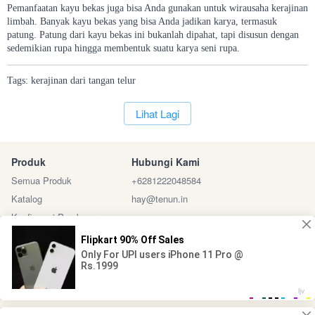
Pemanfaatan kayu bekas juga bisa Anda gunakan untuk wirausaha kerajinan
limbah. Banyak kayu bekas yang bisa Anda jadikan karya, termasuk
patung. Patung dari kayu bekas ini bukanlah dipahat, tapi disusun dengan
sedemikian rupa hingga membentuk suatu karya seni rupa.
Tags:
kerajinan
dari
tangan
telur
`
Lihat Lagi
Produk
Hubungi Kami
Semua Produk
+6281222048584
Katalog
hay@tenun.in
Konfirmasi Pembayaran
Sosial Media
Marketplace