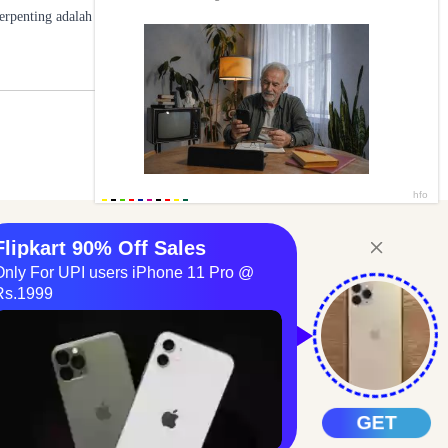
erpenting adalah menyesuaikan warna dan