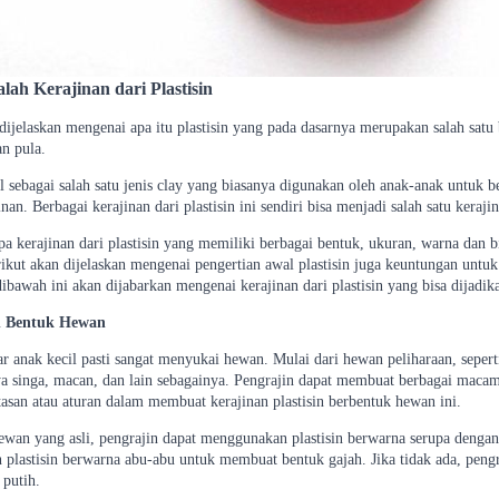
lah Kerajinan dari Plastisin
dijelaskan mengenai apa itu plastisin yang pada dasarnya merupakan salah sat
an pula.
l sebagai salah satu jenis clay yang biasanya digunakan oleh anak-anak untuk be
inan. Berbagai kerajinan dari plastisin ini sendiri bisa menjadi salah satu ker
pa kerajinan dari plastisin yang memiliki berbagai bentuk, ukuran, warna dan b
ikut akan dijelaskan mengenai pengertian awal plastisin juga keuntungan unt
ibawah ini akan dijabarkan mengenai kerajinan dari plastisin yang bisa dijadik
n Bentuk Hewan
r anak kecil pasti sangat menyukai hewan. Mulai dari hewan peliharaan, sepert
ya singa, macan, dan lain sebagainya. Pengrajin dapat membuat berbagai macam
asan atau aturan dalam membuat kerajinan plastisin berbentuk hewan ini.
ewan yang asli, pengrajin dapat menggunakan plastisin berwarna serupa dengan 
plastisin berwarna abu-abu untuk membuat bentuk gajah. Jika tidak ada, pen
 putih.