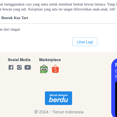
pat menggunakan cara yang sama untuk membuat bentuk hewan lainnya. Yang t
 hewan yang asli. Kerajinan yang satu ini sangat difavoritkan anak-anak, loh!
n Bentuk Kue Tart
an
dari
tangan
`
Lihat Lagi
Sosial Media
Marketplace
@ 2024 - Tenun Indonesia