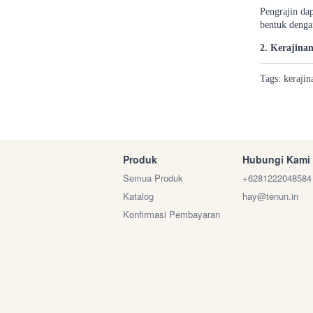
Pengrajin da
bentuk dengan
2. Kerajina
Tags:
kerajin
Produk
Hubungi Kami
Semua Produk
+6281222048584
Katalog
hay@tenun.in
Konfirmasi Pembayaran