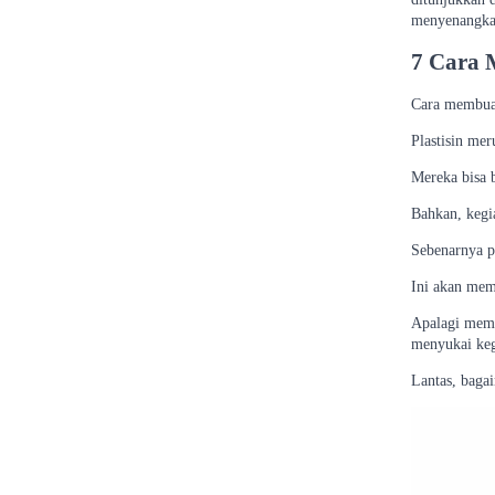
menyenangka
7 Cara 
Cara membuat
Plastisin me
Mereka bisa 
Bahkan, kegia
Sebenarnya p
Ini akan mem
Apalagi memb
menyukai kegi
Lantas, baga