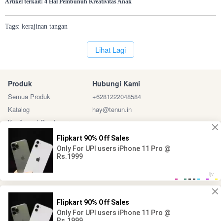
Artikel terkait:
4 Hal Pembunuh Kreativitas Anak
Tags:
kerajinan
tangan
`
Lihat Lagi
Produk
Hubungi Kami
Semua Produk
+6281222048584
Katalog
hay@tenun.in
Konfirmasi Pembayaran
Sosial Media
Marketplace