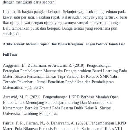
dengan mengikuti garis sedotan.
Lipat balik bagian pangkal kelopak. Selanjutnya, tusuk ujung sedotan pada
kawat satu per satu. Pastikan rapat. Kalau sudah banyak yang tertusuk, baru
ikat ujung kawat dengan ujung yang satunya sampai menyerupai bunga.
Lalu tambahkan putik dan kelopak. Bunga teratai yang sederhana pun
sudah jadi.
Artikel terkait:
Menuai Rupiah Dari Bisnis Kerajinan Tangan Polimer Tanah Liat
Full Text:
Anggreini, E., Zulkarnain, & Ariawan, R. (2019). Pengembangan
Perangkat Pembelajaran Matematika Dengan problem Based Learning Pada
Materi Sistem Persamaan Linear Tiga Variabel Di Kelas X SMK Yabri
Terpadu Pekanbaru. Jurnal Penelitian Pendidikan dan Pembelajaran
Matematika, 7(1), 36-37.
Arrasyid, M. F. (2021). Pengembangan LKPD Berbasis Masalah Open
Ended Untuk Menunjang Pembelajaran daring Dan Menumbuhkan
Kemampuan Berpikir Kreatif Pada Peserta Didik Kelas X. Skripsi.
Universitas Lambung Mangkurat.
Fairuz, F. R., Fajriah, N., & Danaryanti, A. (2020). Pengembangan LKPD
Materi Pola Bilangan Berbasis Etnomatematika Sasirangan di Kelas VIII