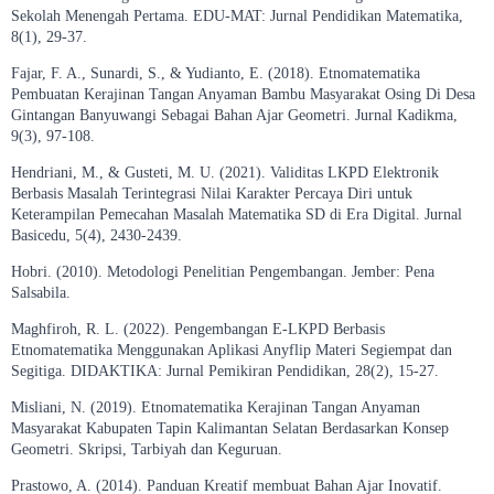
Sekolah Menengah Pertama. EDU-MAT: Jurnal Pendidikan Matematika,
8(1), 29-37.
Fajar, F. A., Sunardi, S., & Yudianto, E. (2018). Etnomatematika
Pembuatan Kerajinan Tangan Anyaman Bambu Masyarakat Osing Di Desa
Gintangan Banyuwangi Sebagai Bahan Ajar Geometri. Jurnal Kadikma,
9(3), 97-108.
Hendriani, M., & Gusteti, M. U. (2021). Validitas LKPD Elektronik
Berbasis Masalah Terintegrasi Nilai Karakter Percaya Diri untuk
Keterampilan Pemecahan Masalah Matematika SD di Era Digital. Jurnal
Basicedu, 5(4), 2430-2439.
Hobri. (2010). Metodologi Penelitian Pengembangan. Jember: Pena
Salsabila.
Maghfiroh, R. L. (2022). Pengembangan E-LKPD Berbasis
Etnomatematika Menggunakan Aplikasi Anyflip Materi Segiempat dan
Segitiga. DIDAKTIKA: Jurnal Pemikiran Pendidikan, 28(2), 15-27.
Misliani, N. (2019). Etnomatematika Kerajinan Tangan Anyaman
Masyarakat Kabupaten Tapin Kalimantan Selatan Berdasarkan Konsep
Geometri. Skripsi, Tarbiyah dan Keguruan.
Prastowo, A. (2014). Panduan Kreatif membuat Bahan Ajar Inovatif.