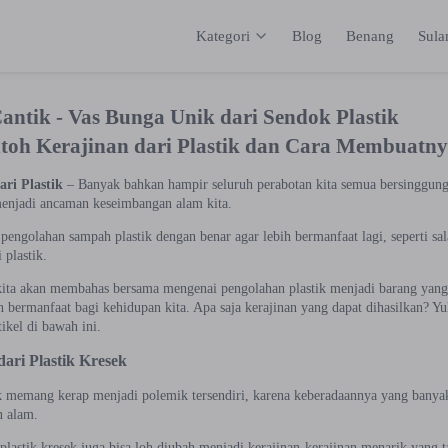
Kategori
Blog
Benang
Sul
Kategori
Inspirasi
Katalog
Keranja
Cantik - Vas Bunga Unik dari Sendok Plastik
toh Kerajinan dari Plastik dan Cara Membuatn
ri Plastik
– Banyak bahkan hampir seluruh perabotan kita semua bersinggunga
njadi ancaman keseimbangan alam kita.
 pengolahan sampah plastik dengan benar agar lebih bermanfaat lagi, seperti s
 plastik.
 kita akan membahas bersama mengenai pengolahan plastik menjadi barang yang 
n bermanfaat bagi kehidupan kita. Apa saja kerajinan yang dapat dihasilkan? Y
ikel di bawah ini.
dari Plastik Kresek
ek memang kerap menjadi polemik tersendiri, karena keberadaannya yang ban
n alam.
plastik kresek juga bisa loh diubah menjadi kerajinan-kerajinan menarik yang ta