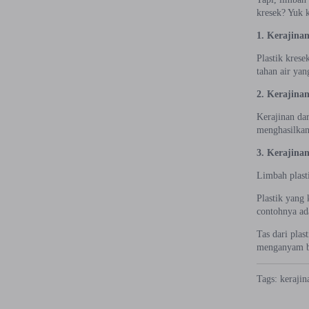
kresek? Yuk k
1. Kerajinan
Plastik kres
tahan air yan
2. Kerajinan
Kerajinan dar
menghasilkan
3. Kerajinan
Limbah plast
Plastik yang
contohnya ada
Tas dari plas
menganyam bu
Tags:
kerajin