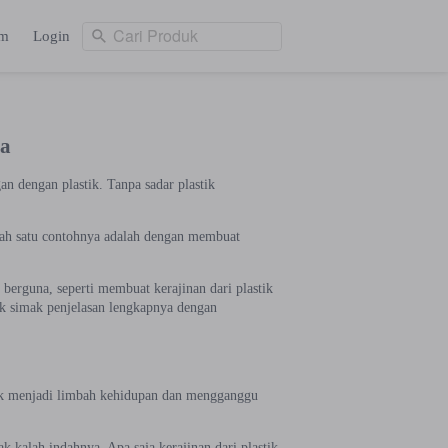
Cari Produk
am
Login
Cari Produk
ng
Login
ya
n dengan plastik. Tanpa sadar plastik
alah satu contohnya adalah dengan membuat
berguna, seperti membuat kerajinan dari plastik
uk simak penjelasan lengkapnya dengan
yak menjadi limbah kehidupan dan mengganggu
k kalah indahnya. Apa saja kerajinan dari plastik