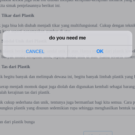
ita simak penjelasannya berikut ini.
 Tikar dari Plastik
ek juga bisa loh diubah menjadi tikar yang multifungsional. Cukup dengan tekn
g kece seperti penampakan gambar di atas.
 Sandal Unik dari Plastik
i plastik berikutnya adalah sandal unik di atas. Hanya terbuat dari plastik kr
 banyak model kerajinan unik, seperti sandal unik di atas. Kamu tertarik menc
 Tas dari Plastik
ik begitu banyak dan melimpah dewasa ini, begitu banyak limbah plastik yang b
 kerap menjadi momok dapat juga diolah dan digunakan kembali sebagai barang y
lah kerajinan tas dari plastik.
tik cukup sederhana dan unik, tentunya juga bermanfaat bagi kita semua. Cara 
ngkus plastik yang disusun sedemikian rupa sehingga menghasilkan bentuk ta
an
dari
plastik
bunga