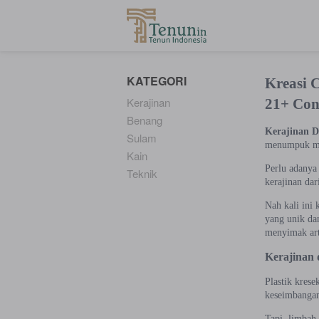
...
KATEGORI
Kreasi 
Kerajinan
21+ Con
Benang
Kerajinan Da
Sulam
menumpuk me
Kain
Perlu adanya
Teknik
kerajinan dari
Nah kali ini
yang unik da
menyimak art
Kerajinan 
Plastik kres
keseimbanga
Tapi, limbah 