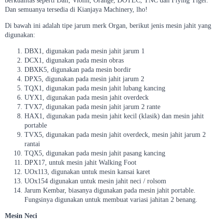
berkualitas seperti Dali, Violin, Orange, DOTEC, TNC dan Flying Tiger.
Dan semuanya tersedia di Kianjaya Machinery, lho!
Di bawah ini adalah tipe jarum merk Organ, berikut jenis mesin jahit yang
digunakan:
DBX1, digunakan pada mesin jahit jarum 1
DCX1, digunakan pada mesin obras
DBXK5, digunakan pada mesin bordir
DPX5, digunakan pada mesin jahit jarum 2
TQX1, digunakan pada mesin jahit lubang kancing
UYX1, digunakan pada mesin jahit overdeck
TVX7, digunakan pada mesin jahit jarum 2 rante
HAX1, digunakan pada mesin jahit kecil (klasik) dan mesin jahit
portable
TVX5, digunakan pada mesin jahit overdeck, mesin jahit jarum 2
rantai
TQX5, digunakan pada mesin jahit pasang kancing
DPX17, untuk mesin jahit Walking Foot
UOx113, digunakan untuk mesin kansai karet
UOx154 digunakan untuk mesin jahit neci / rolsom
Jarum Kembar, biasanya digunakan pada mesin jahit portable.
Fungsinya digunakan untuk membuat variasi jahitan 2 benang.
Mesin Neci