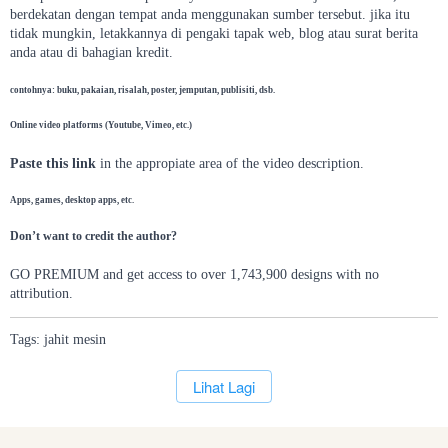
berdekatan dengan tempat anda menggunakan sumber tersebut. jika itu
tidak mungkin, letakkannya di pengaki tapak web, blog atau surat berita
anda atau di bahagian kredit.
contohnya: buku, pakaian, risalah, poster, jemputan, publisiti, dsb.
Online video platforms (Youtube, Vimeo, etc.)
Paste this link
in the appropiate area of the video description.
Apps, games, desktop apps, etc.
Don’t want to credit the author?
GO PREMIUM and get access to over 1,743,900 designs with no
attribution.
Tags:
jahit
mesin
`
Lihat Lagi