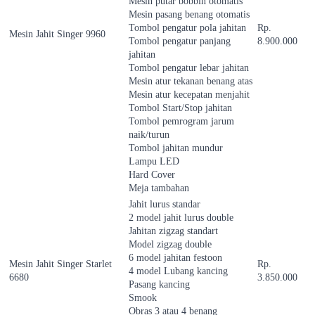
Mesin putar bobbin otomatis
Mesin pasang benang otomatis
Tombol pengatur pola jahitan
Rp.
Mesin Jahit Singer 9960
Tombol pengatur panjang
8.900.000
jahitan
Tombol pengatur lebar jahitan
Mesin atur tekanan benang atas
Mesin atur kecepatan menjahit
Tombol Start/Stop jahitan
Tombol pemrogram jarum
naik/turun
Tombol jahitan mundur
Lampu LED
Hard Cover
Meja tambahan
Jahit lurus standar
2 model jahit lurus double
Jahitan zigzag standart
Model zigzag double
6 model jahitan festoon
Mesin Jahit Singer Starlet
Rp.
4 model Lubang kancing
6680
3.850.000
Pasang kancing
Smook
Obras 3 atau 4 benang