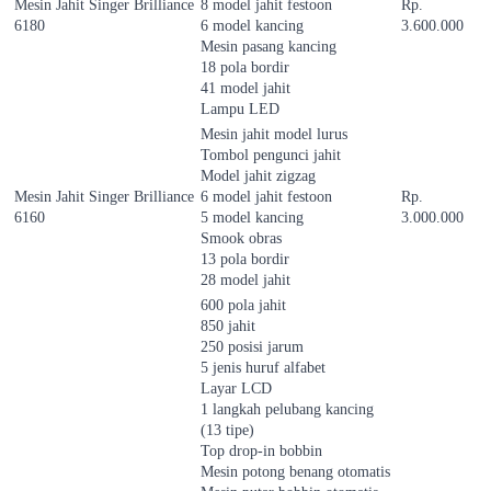
Mesin Jahit Singer Brilliance
8 model jahit festoon
Rp.
6180
6 model kancing
3.600.000
Mesin pasang kancing
18 pola bordir
41 model jahit
Lampu LED
Mesin jahit model lurus
Tombol pengunci jahit
Model jahit zigzag
Mesin Jahit Singer Brilliance
6 model jahit festoon
Rp.
6160
5 model kancing
3.000.000
Smook obras
13 pola bordir
28 model jahit
600 pola jahit
850 jahit
250 posisi jarum
5 jenis huruf alfabet
Layar LCD
1 langkah pelubang kancing
(13 tipe)
Top drop-in bobbin
Mesin potong benang otomatis