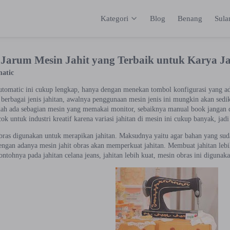
Kategori
Blog
Benang
Sul
Kategori
Inspirasi
Katalog
Keranja
h Jarum Mesin Jahit yang Terbaik untuk Karya J
atic
automatic ini cukup lengkap, hanya dengan menekan tombol konfigurasi yang ad
erbagai jenis jahitan, awalnya penggunaan mesin jenis ini mungkin akan sediki
ah ada sebagian mesin yang memakai monitor, sebaiknya manual book jangan di 
cok untuk industri kreatif karena variasi jahitan di mesin ini cukup banyak, jadi k
bras digunakan untuk merapikan jahitan. Maksudnya yaitu agar bahan yang sudah
engan adanya mesin jahit obras akan memperkuat jahitan. Membuat jahitan lebi
contohnya pada jahitan celana jeans, jahitan lebih kuat, mesin obras ini digunak