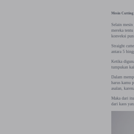
Mesin Cutting
Selain mesin
mereka tentu
konveksi pun
Straight cut
antara 5 hing
Ketika digun
tumpukan kai
Dalam mempro
harus kamu p
asalan, kare
Maka dari it
dari kaos ya