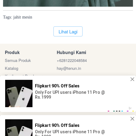
Tags:
jahit
mesin
`
Lihat Lagi
Produk
Hubungi Kami
Semua Produk
+6281222048584
Katalog
hay@tenun.in
Konfirmasi Pembayaran
Sosial Media
Marketplace