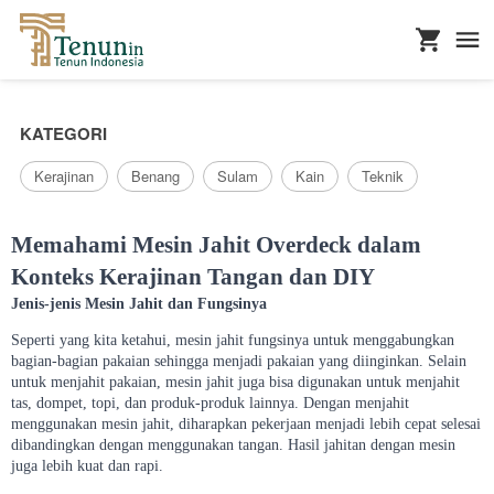
...
KATEGORI
Kerajinan
Benang
Sulam
Kain
Teknik
Memahami Mesin Jahit Overdeck dalam
Konteks Kerajinan Tangan dan DIY
Jenis-jenis Mesin Jahit dan Fungsinya
Seperti yang kita ketahui, mesin jahit fungsinya untuk menggabungkan
bagian-bagian pakaian sehingga menjadi pakaian yang diinginkan. Selain
untuk menjahit pakaian, mesin jahit juga bisa digunakan untuk menjahit
tas, dompet, topi, dan produk-produk lainnya. Dengan menjahit
menggunakan mesin jahit, diharapkan pekerjaan menjadi lebih cepat selesai
dibandingkan dengan menggunakan tangan. Hasil jahitan dengan mesin
juga lebih kuat dan rapi.