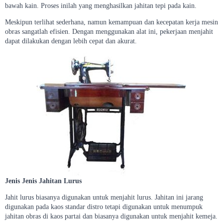
bawah kain. Proses inilah yang menghasilkan jahitan tepi pada kain.
Meskipun terlihat sederhana, namun kemampuan dan kecepatan kerja mesin
obras sangatlah efisien. Dengan menggunakan alat ini, pekerjaan menjahit
dapat dilakukan dengan lebih cepat dan akurat.
Jenis Jenis Jahitan Lurus
Jahit lurus biasanya digunakan untuk menjahit lurus. Jahitan ini jarang
digunakan pada kaos standar distro tetapi digunakan untuk menumpuk
jahitan obras di kaos partai dan biasanya digunakan untuk menjahit kemeja.