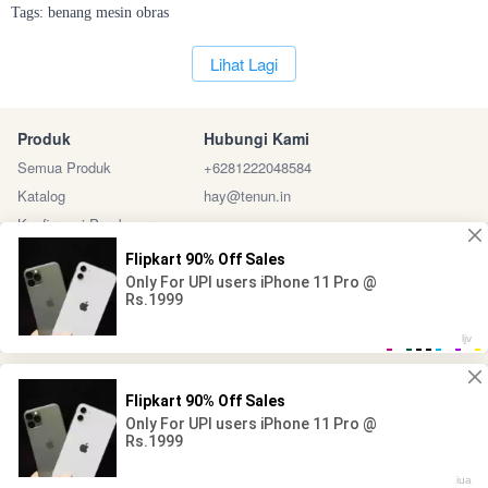
Tags:
benang
mesin
obras
`
Lihat Lagi
Produk
Hubungi Kami
Semua Produk
+6281222048584
Katalog
hay@tenun.in
Konfirmasi Pembayaran
Sosial Media
Marketplace
@ 2024 - Tenun Indonesia