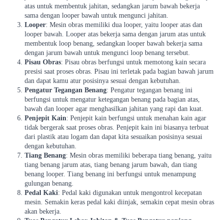
atas untuk membentuk jahitan, sedangkan jarum bawah bekerja
sama dengan looper bawah untuk mengunci jahitan.
Looper
: Mesin obras memiliki dua looper, yaitu looper atas dan
looper bawah. Looper atas bekerja sama dengan jarum atas untuk
membentuk loop benang, sedangkan looper bawah bekerja sama
dengan jarum bawah untuk mengunci loop benang tersebut.
Pisau Obras
: Pisau obras berfungsi untuk memotong kain secara
presisi saat proses obras. Pisau ini terletak pada bagian bawah jarum
dan dapat kamu atur posisinya sesuai dengan kebutuhan.
Pengatur Tegangan Benang
: Pengatur tegangan benang ini
berfungsi untuk mengatur ketegangan benang pada bagian atas,
bawah dan looper agar menghasilkan jahitan yang rapi dan kuat.
Penjepit Kain
: Penjepit kain berfungsi untuk menahan kain agar
tidak bergerak saat proses obras. Penjepit kain ini biasanya terbuat
dari plastik atau logam dan dapat kita sesuaikan posisinya sesuai
dengan kebutuhan.
Tiang Benang
: Mesin obras memiliki beberapa tiang benang, yaitu
tiang benang jarum atas, tiang benang jarum bawah, dan tiang
benang looper. Tiang benang ini berfungsi untuk menampung
gulungan benang.
Pedal Kaki
: Pedal kaki digunakan untuk mengontrol kecepatan
mesin. Semakin keras pedal kaki diinjak, semakin cepat mesin obras
akan bekerja.