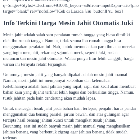
q=Singer+Stylist+Electronic+9100&_keyori=ss&from=input&spm=a2o4j.h
target=”blank” rel=”nofollow”]Cek di Lazada [/su_button][/su_box]
Info Terkini Harga Mesin Jahit Otomatis Juki
Mesin jahit adalah salah satu peralatan rumah tangga yang biasa dimiliki
oleh ibu rumah tangga. Namun, tidak semua ibu rumah tangga bisa
menggunakan peralatan ini. Nah, untuk memudahkan para ibu atau mereka
yang ingin menjahit, sekarang sejumlah merk, seperti Juki, sudah
meluncurkan mesin jahit otomatis. Walau punya fitur lebih canggih, harga
varian ini ternyata relatif terjangkau.
Umumnya, mesin jahit yang banyak dipakai adalah mesin jahit manual.
Namun, mesin jahit ini mempunyai kelebihan dan kelemahan.
Kelebihannya adalah hasil jahitan yang rapat, rapi, dan kecil akan membuat
bahan kain yang dijahit terlihat lebih bagus dan berkualitas tinggi. Namun,
tusuk jahitan pada kain cenderung akan mudah lepas.
Untuk mencegah tusuk jahit pada bahan kain terlepas, penjahit harus pandai
menggunakan dua benang paralel, jarum bawah, dan atas gulungan agar
tercipta hasil benang jahitan kunci untuk mengikat tusuk jahitan.
Beruntung, saat ini sudah banyak mesin jahit manual yang menghasilkan
jahitan benang yang berbentuk zigzag agar jahitan benang tidak mudah
terlepas.