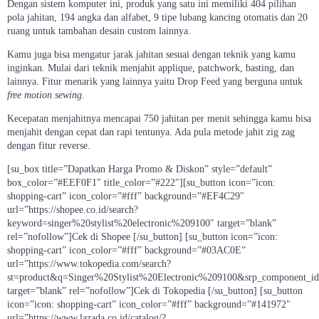
Dengan sistem komputer ini, produk yang satu ini memiliki 404 pilihan
pola jahitan, 194 angka dan alfabet, 9 tipe lubang kancing otomatis dan 20
ruang untuk tambahan desain custom lainnya.
Kamu juga bisa mengatur jarak jahitan sesuai dengan teknik yang kamu
inginkan. Mulai dari teknik menjahit applique, patchwork, basting, dan
lainnya. Fitur menarik yang lainnya yaitu Drop Feed yang berguna untuk
free motion sewing.
Kecepatan menjahitnya mencapai 750 jahitan per menit sehingga kamu bisa
menjahit dengan cepat dan rapi tentunya. Ada pula metode jahit zig zag
dengan fitur reverse.
[su_box title=”Dapatkan Harga Promo & Diskon” style=”default”
box_color=”#EEF0F1″ title_color=”#222″][su_button icon=”icon:
shopping-cart” icon_color=”#fff” background=”#EF4C29″
url=”https://shopee.co.id/search?
keyword=singer%20stylist%20electronic%209100″ target=”blank”
rel=”nofollow”]Cek di Shopee [/su_button] [su_button icon=”icon:
shopping-cart” icon_color=”#fff” background=”#03AC0E”
url=”https://www.tokopedia.com/search?
st=product&q=Singer%20Stylist%20Electronic%209100&srp_component_i
target=”blank” rel=”nofollow”]Cek di Tokopedia [/su_button] [su_button
icon=”icon: shopping-cart” icon_color=”#fff” background=”#141972″
url=”https://www.lazada.co.id/catalog/?