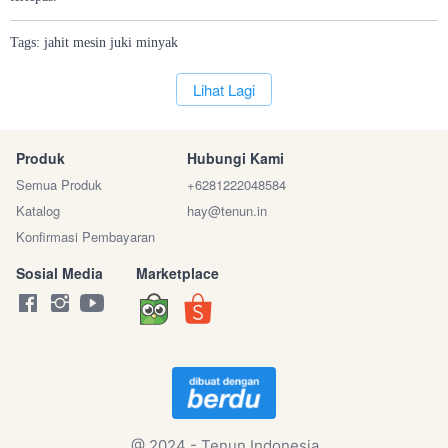
Tags:
jahit
mesin
juki
minyak
`
Lihat Lagi
Produk
Hubungi Kami
Semua Produk
+6281222048584
Katalog
hay@tenun.in
Konfirmasi Pembayaran
Sosial Media
Marketplace
@ 2024 - Tenun Indonesia