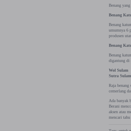
Benang yang 
Benang Kat
Benang katun
umumnya 6 pl
produsen uta
Benang Katu
Benang katun
digantung di
Wol Sulam
Sutra Sula
Raja benang 
cemerlang da
Ada banyak be
Berani menco
aksen atau m
mencari tahu
Tags:
untuk