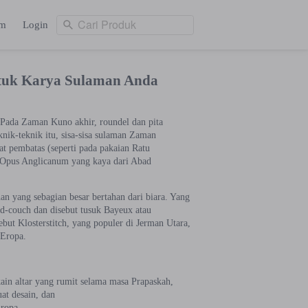
Cari Produk
am
Login
Cari Produk
ng
Login
tuk Karya Sulaman Anda
. Pada Zaman Kuno akhir, roundel dan pita
ik-teknik itu, sisa-sisa sulaman Zaman
 pembatas (seperti pada pakaian Ratu
 Opus Anglicanum yang kaya dari Abad
n yang sebagian besar bertahan dari biara. Yang
d-couch dan disebut tusuk Bayeux atau
ebut Klosterstitch, yang populer di Jerman Utara,
 Eropa.
in altar yang rumit selama masa Prapaskah,
at desain, dan
Eropa.