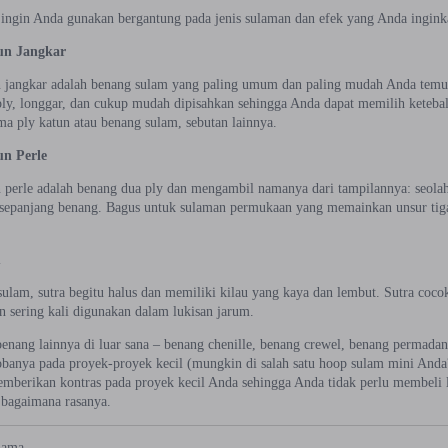
ingin Anda gunakan bergantung pada jenis sulaman dan efek yang Anda ingink
un Jangkar
 jangkar adalah benang sulam yang paling umum dan paling mudah Anda temuk
y, longgar, dan cukup mudah dipisahkan sehingga Anda dapat memilih keteb
ma ply katun atau benang sulam, sebutan lainnya.
n Perle
 perle adalah benang dua ply dan mengambil namanya dari tampilannya: seolah
 sepanjang benang. Bagus untuk sulaman permukaan yang memainkan unsur tiga
m
sulam, sutra begitu halus dan memiliki kilau yang kaya dan lembut. Sutra coc
n sering kali digunakan dalam lukisan jarum.
nang lainnya di luar sana – benang chenille, benang crewel, benang permadani, 
banya pada proyek-proyek kecil (mungkin di salah satu hoop sulam mini And
emberikan kontras pada proyek kecil Anda sehingga Anda tidak perlu membeli 
 bagaimana rasanya.
nama