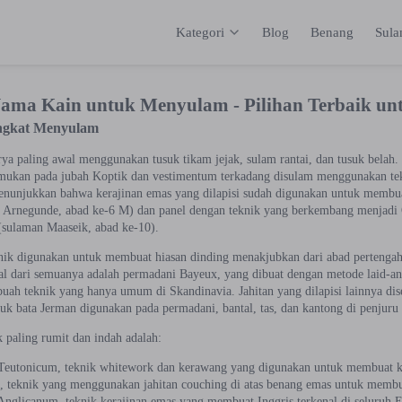
Kategori
Blog
Benang
Sul
Kategori
Inspirasi
Katalog
Keranja
ma Kain untuk Menyulam - Pilihan Terbaik un
ingkat Menyulam
rya paling awal menggunakan tusuk tikam jejak, sulam rantai, dan tusuk belah
emukan pada jubah Koptik dan vestimentum terkadang disulam menggunakan tekn
nunjukkan bahwa kerajinan emas yang dilapisi sudah digunakan untuk membuat
 Arnegunde, abad ke-6 M) dan panel dengan teknik yang berkembang menjadi
(sulaman Maaseik, abad ke-10).
nik digunakan untuk membuat hiasan dinding menakjubkan dari abad pertengaha
nal dari semuanya adalah permadani Bayeux, yang dibuat dengan metode laid-an
buah teknik yang hanya umum di Skandinavia. Jahitan yang dilapisi lainnya dis
suk bata Jerman digunakan pada permadani, bantal, tas, dan kantong di penjuru
 paling rumit dan indah adalah:
Teutonicum, teknik whitework dan kerawang yang digunakan untuk membuat ka
é, teknik yang menggunakan jahitan couching di atas benang emas untuk membu
nglicanum, teknik kerajinan emas yang membuat Inggris terkenal di seluruh 