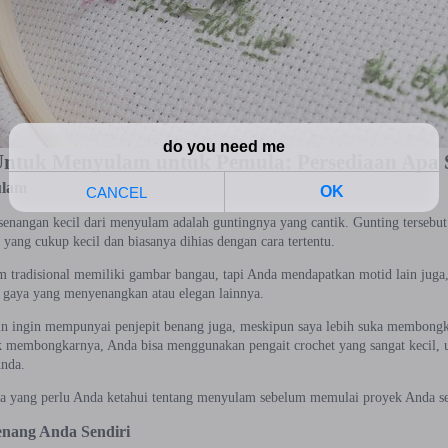
ntuk Menyulam untuk Pemula: Persediaan Apa 
ulam
senangan kecil dari menyulam adalah guntingnya yang cantik. Gunting tersebut 
i yang cukup kecil dan biasanya dihias dengan cara tertentu.
m tradisional memiliki gambar bangau, tapi Anda mendapatkan motid lain juga, 
i gaya yang menyenangkan atau elegan lainnya.
 ingin mempunyai penjepit benang juga, meskipun saya lebih suka membong
k membongkarnya, Anda bisa menggunakan pengait crochet yang sangat kecil, 
nda.
ua yang perlu Anda ketahui tentang menyulam sebelum memulai proyek Anda se
enang Anda Sendiri