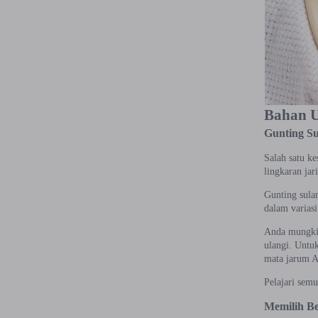
Bahan U
Gunting S
Salah satu ke
lingkaran jar
Gunting sula
dalam varias
Anda mungkin
ulangi. Untu
mata jarum A
Pelajari sem
Memilih B