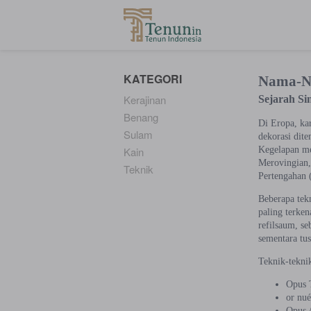
...
KATEGORI
Nama-Na
Kerajinan
Sejarah S
Benang
Di Eropa, ka
Sulam
dekorasi dit
Kain
Kegelapan me
Merovingian,
Teknik
Pertengahan 
Beberapa tek
paling terke
refilsaum, se
sementara tu
Teknik-teknik
Opus 
or nu
Opus A