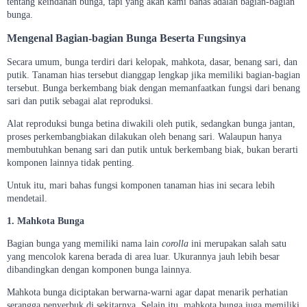
tentang keindahan bunga, tapi yang akan kami bahas adalah bagian-bagian
bunga.
Mengenal Bagian-bagian Bunga Beserta Fungsinya
Secara umum, bunga terdiri dari kelopak, mahkota, dasar, benang sari, dan
putik. Tanaman hias tersebut dianggap lengkap jika memiliki bagian-bagian
tersebut. Bunga berkembang biak dengan memanfaatkan fungsi dari benang
sari dan putik sebagai alat reproduksi.
Alat reproduksi bunga betina diwakili oleh putik, sedangkan bunga jantan,
proses perkembangbiakan dilakukan oleh benang sari. Walaupun hanya
membutuhkan benang sari dan putik untuk berkembang biak, bukan berarti
komponen lainnya tidak penting.
Untuk itu, mari bahas fungsi komponen tanaman hias ini secara lebih
mendetail.
1. Mahkota Bunga
Bagian bunga yang memiliki nama lain
corolla
ini merupakan salah satu
yang mencolok karena berada di area luar. Ukurannya jauh lebih besar
dibandingkan dengan komponen bunga lainnya.
Mahkota bunga diciptakan berwarna-warni agar dapat menarik perhatian
serangga penyerbuk di sekitarnya. Selain itu, mahkota bunga juga memiliki