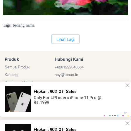
Tags:
benang
nama
`
Lihat Lagi
Produk
Hubungi Kami
Semua Produk
+6281222048584
Katalog
hay@tenun.in
Konfirmasi Pembayaran
Sosial Media
Marketplace