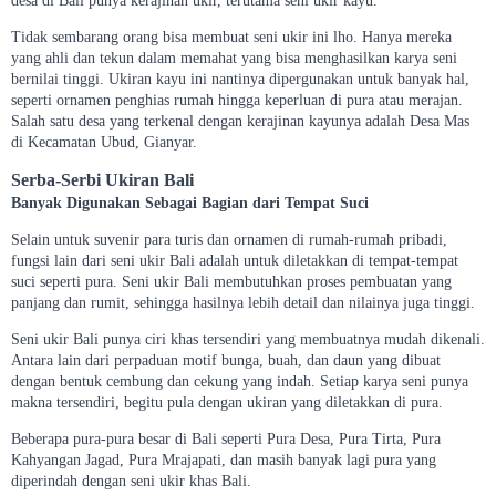
desa di Bali punya kerajinan ukir, terutama seni ukir kayu.
Tidak sembarang orang bisa membuat seni ukir ini lho. Hanya mereka
yang ahli dan tekun dalam memahat yang bisa menghasilkan karya seni
bernilai tinggi. Ukiran kayu ini nantinya dipergunakan untuk banyak hal,
seperti ornamen penghias rumah hingga keperluan di pura atau merajan.
Salah satu desa yang terkenal dengan kerajinan kayunya adalah Desa Mas
di Kecamatan Ubud, Gianyar.
Serba-Serbi Ukiran Bali
Banyak Digunakan Sebagai Bagian dari Tempat Suci
Selain untuk suvenir para turis dan ornamen di rumah-rumah pribadi,
fungsi lain dari seni ukir Bali adalah untuk diletakkan di tempat-tempat
suci seperti pura. Seni ukir Bali membutuhkan proses pembuatan yang
panjang dan rumit, sehingga hasilnya lebih detail dan nilainya juga tinggi.
Seni ukir Bali punya ciri khas tersendiri yang membuatnya mudah dikenali.
Antara lain dari perpaduan motif bunga, buah, dan daun yang dibuat
dengan bentuk cembung dan cekung yang indah. Setiap karya seni punya
makna tersendiri, begitu pula dengan ukiran yang diletakkan di pura.
Beberapa pura-pura besar di Bali seperti Pura Desa, Pura Tirta, Pura
Kahyangan Jagad, Pura Mrajapati, dan masih banyak lagi pura yang
diperindah dengan seni ukir khas Bali.