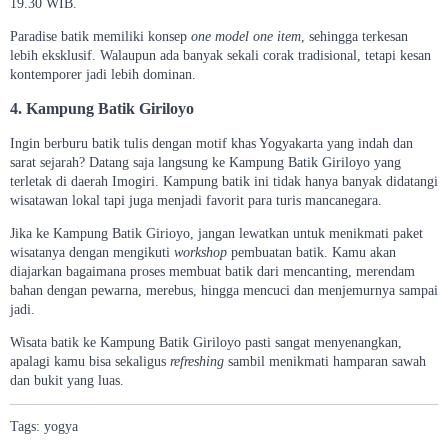
19.30 WIB.
Paradise batik memiliki konsep
one model one item
, sehingga terkesan
lebih eksklusif. Walaupun ada banyak sekali corak tradisional, tetapi kesan
kontemporer jadi lebih dominan.
4. Kampung Batik Giriloyo
Ingin berburu batik tulis dengan motif khas Yogyakarta yang indah dan
sarat sejarah? Datang saja langsung ke Kampung Batik Giriloyo yang
terletak di daerah Imogiri. Kampung batik ini tidak hanya banyak didatangi
wisatawan lokal tapi juga menjadi favorit para turis mancanegara.
Jika ke Kampung Batik Girioyo, jangan lewatkan untuk menikmati paket
wisatanya dengan mengikuti
workshop
pembuatan batik. Kamu akan
diajarkan bagaimana proses membuat batik dari mencanting, merendam
bahan dengan pewarna, merebus, hingga mencuci dan menjemurnya sampai
jadi.
Wisata batik ke Kampung Batik Giriloyo pasti sangat menyenangkan,
apalagi kamu bisa sekaligus
refreshing
sambil menikmati hamparan sawah
dan bukit yang luas.
Tags:
yogya