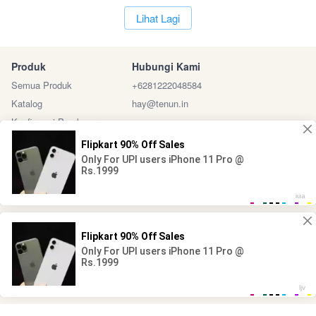
`
Lihat Lagi
Produk
Hubungi Kami
Semua Produk
+6281222048584
Katalog
hay@tenun.in
Konfirmasi Pembayaran
Sosial Media
Marketplace
@ 2024 - Tenun Indonesia