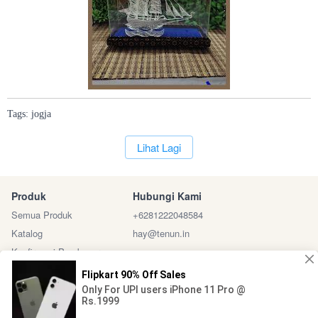
Tags:
jogja
`
Lihat Lagi
Produk
Hubungi Kami
Semua Produk
+6281222048584
Katalog
hay@tenun.in
Konfirmasi Pembayaran
Sosial Media
Marketplace