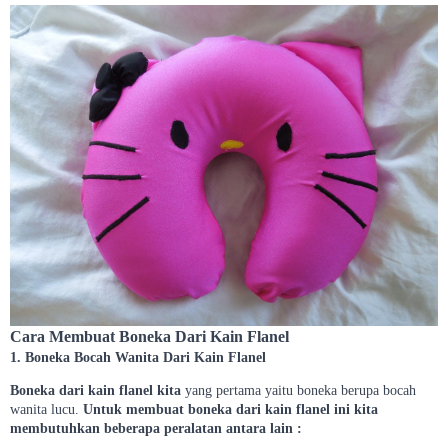
Cara Membuat Boneka Dari Kain Flanel
1. Boneka Bocah Wanita Dari Kain Flanel
Boneka dari kain flanel kita
yang pertama yaitu boneka berupa bocah
wanita lucu.
Untuk membuat boneka dari kain flanel ini kita
membutuhkan beberapa peralatan antara lain :