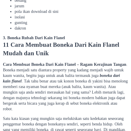
benang
jarum
pola ikan download di sini
isolasi
gunting
dakron
3. Boneka Rubah Dari Kain Flanel
11 Cara Membuat Boneka Dari Kain Flanel
Mudah dan Unik
Cara Membuat Boneka Dari Kain Flanel
– Ragam Kerajinan Tangan
.
Boneka menjadi satu diantara property yang kadang menjadi wajib untuk
kaum wanita, begitu juga untuk anak balita termasuk juga
boneka dari
kain flanel
. Tak tahu benar atau tak konon boneka di yakini bisa menolong
memberi rasa nyaman buat mereka (anak balita, kaum wanita). Atau
mungkin saja anda sendiri merasakan hal yang sama? Lebih menarik lagi,
dengan majunya tehnologi sekarang ini boneka modern bahkan juga dapat
bergerak serta bicara yang juga kerap di sebut boneka elektronik atau
robot.
Satu kata kiasan yang mungkin saja melukiskan satu kedekatan seseorang
penggemar boneka dengan bonekanya sendiri, seperti benda hidup. Oleh
sang yang memiliki boneka, di rawat seperti seseorang bayi. Di mandikan,