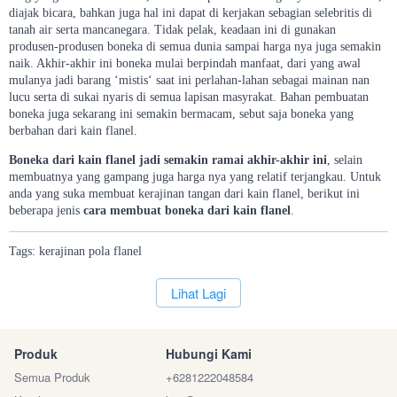
diajak bicara, bahkan juga hal ini dapat di kerjakan sebagian selebritis di
tanah air serta mancanegara. Tidak pelak, keadaan ini di gunakan
produsen-produsen boneka di semua dunia sampai harga nya juga semakin
naik. Akhir-akhir ini boneka mulai berpindah manfaat, dari yang awal
mulanya jadi barang ‘mistis‘ saat ini perlahan-lahan sebagai mainan nan
lucu serta di sukai nyaris di semua lapisan masyrakat. Bahan pembuatan
boneka juga sekarang ini semakin bermacam, sebut saja boneka yang
berbahan dari kain flanel.
Boneka dari kain flanel jadi semakin ramai akhir-akhir ini
, selain
membuatnya yang gampang juga harga nya yang relatif terjangkau. Untuk
anda yang suka membuat kerajinan tangan dari kain flanel, berikut ini
beberapa jenis
cara membuat boneka dari kain flanel
.
Tags:
kerajinan
pola
flanel
`
Lihat Lagi
Produk
Hubungi Kami
Semua Produk
+6281222048584