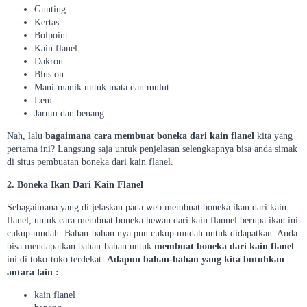
Gunting
Kertas
Bolpoint
Kain flanel
Dakron
Blus on
Mani-manik untuk mata dan mulut
Lem
Jarum dan benang
Nah, lalu
bagaimana cara membuat boneka dari kain flanel
kita yang
pertama ini? Langsung saja untuk penjelasan selengkapnya bisa anda simak
di situs pembuatan boneka dari kain flanel.
2. Boneka Ikan Dari Kain Flanel
Sebagaimana yang di jelaskan pada web membuat boneka ikan dari kain
flanel, untuk cara membuat boneka hewan dari kain flannel berupa ikan ini
cukup mudah. Bahan-bahan nya pun cukup mudah untuk didapatkan. Anda
bisa mendapatkan bahan-bahan untuk
membuat boneka dari kain flanel
ini di toko-toko terdekat.
Adapun bahan-bahan yang kita butuhkan
antara lain :
kain flanel