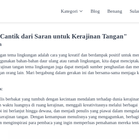
Kategori
Blog
Benang
Sul
Kategori
Inspirasi
Katalog
Keranja
 Cantik dari Saran untuk Kerajinan Tangan"
n
ngan tema lingkungan adalah cara yang kreatif dan berdampak positif untuk m
unakan bahan-bahan daur ulang atau ramah lingkungan, kita dapat menciptakan
erajinan tangan tema lingkungan juga dapat menjadi sumber penghasilan dan me
ngan orang lain. Mari bergabung dalam gerakan ini dan bersama-sama menjaga k
s:
lis berbakat yang tumbuh dengan kecintaan mendalam terhadap dunia kerajinan t
waktu luangnya di ruang kerajinan, menggali kreativitasnya melalui berbagai j
i ini berlanjut hingga dewasa, dan menjadi penulis yang piawai dalam mengulas
kerajinan tangan. Dengan kemampuan menulisnya yang mengagumkan, berbagi p
an menginspirasi para pembaca yang ingin memperluas pemahaman mereka tenta