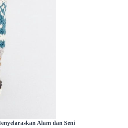
Menyelaraskan Alam dan Seni