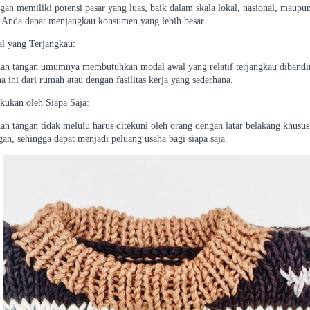
gan memiliki potensi pasar yang luas, baik dalam skala lokal, nasional, maupu
k Anda dapat menjangkau konsumen yang lebih besar.
l yang Terjangkau:
nan tangan umumnya membutuhkan modal awal yang relatif terjangkau dibandin
 ini dari rumah atau dengan fasilitas kerja yang sederhana.
akukan oleh Siapa Saja:
inan tangan tidak melulu harus ditekuni oleh orang dengan latar belakang khus
gan, sehingga dapat menjadi peluang usaha bagi siapa saja.