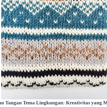
an Tangan Tema Lingkungan: Kreativitas yang 