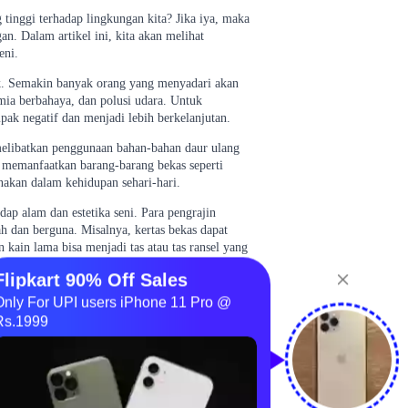
tinggi terhadap lingkungan kita? Jika iya, maka
n. Dalam artikel ini, kita akan melihat
eni.
ak. Semakin banyak orang yang menyadari akan
mia berbahaya, dan polusi udara. Untuk
ak negatif dan menjadi lebih berkelanjutan.
 melibatkan penggunaan bahan-bahan daur ulang
 memanfaatkan barang-barang bekas seperti
nakan dalam kehidupan sehari-hari.
ap alam dan estetika seni. Para pengrajin
 dan berguna. Misalnya, kertas bekas dapat
 kain lama bisa menjadi tas atau tas ransel yang
h menjadi objek seni yang memukau.
arang cantik semata. Ini juga tentang
mereka agar lebih berkelanjutan. Melalui
arang-barang bekas untuk menciptakan sesuatu
spiratif dari para pengrajin, orang-orang juga
 solusi yang ramah lingkungan.