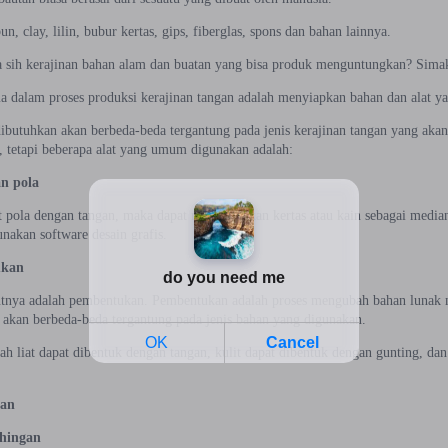
un, clay, lilin, bubur kertas, gips, fiberglas, spons dan bahan lainnya.
ja sih kerajinan bahan alam dan buatan yang bisa produk menguntungkan? Simak
a dalam proses produksi kerajinan tangan adalah menyiapkan bahan dan alat y
ibutuhkan akan berbeda-beda tergantung pada jenis kerajinan tangan yang akan
, tetapi beberapa alat yang umum digunakan adalah:
n pola
 pola dengan tangan, maka dapat menggunakan kertas atau kain sebagai medi
nakan software desain grafis.
ukan
utnya adalah pembentukan. Pembentukan adalah proses mengubah bahan lunak m
akan berbeda-beda tergantung pada jenis bahan yang digunakan.
ah liat dapat dibentuk dengan tangan, kulit dapat dibentuk dengan gunting, da
gan
shingan