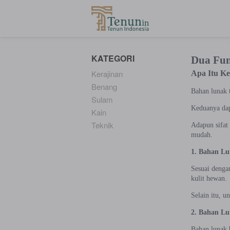
...
KATEGORI
Dua Fun
Kerajinan
Apa Itu K
Benang
Bahan lunak t
Sulam
Keduanya dap
Kain
Teknik
Adapun sifat 
mudah.
1. Bahan L
Sesuai dengan
kulit hewan.
Selain itu, 
2. Bahan L
Bahan lunak b