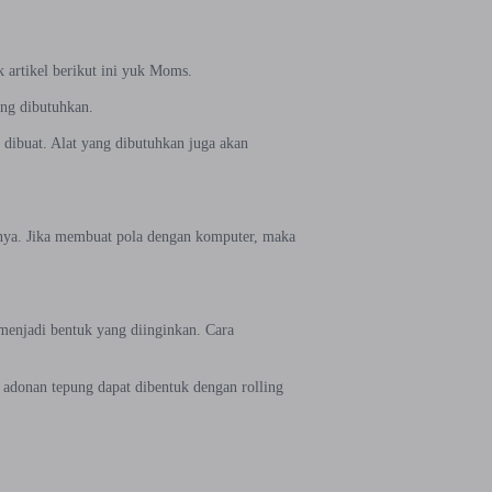
 artikel berikut ini yuk Moms.
ang dibutuhkan.
 dibuat. Alat yang dibutuhkan juga akan
anya. Jika membuat pola dengan komputer, maka
enjadi bentuk yang diinginkan. Cara
n adonan tepung dapat dibentuk dengan rolling