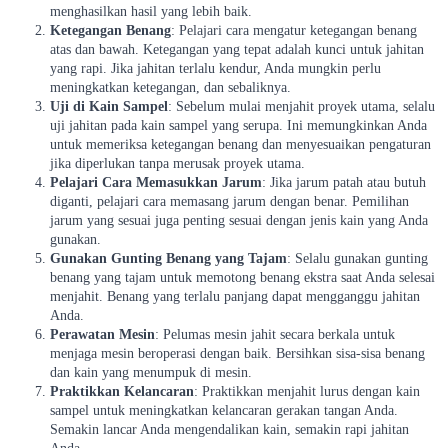
menghasilkan hasil yang lebih baik.
Ketegangan Benang
: Pelajari cara mengatur ketegangan benang
atas dan bawah. Ketegangan yang tepat adalah kunci untuk jahitan
yang rapi. Jika jahitan terlalu kendur, Anda mungkin perlu
meningkatkan ketegangan, dan sebaliknya.
Uji di Kain Sampel
: Sebelum mulai menjahit proyek utama, selalu
uji jahitan pada kain sampel yang serupa. Ini memungkinkan Anda
untuk memeriksa ketegangan benang dan menyesuaikan pengaturan
jika diperlukan tanpa merusak proyek utama.
Pelajari Cara Memasukkan Jarum
: Jika jarum patah atau butuh
diganti, pelajari cara memasang jarum dengan benar. Pemilihan
jarum yang sesuai juga penting sesuai dengan jenis kain yang Anda
gunakan.
Gunakan Gunting Benang yang Tajam
: Selalu gunakan gunting
benang yang tajam untuk memotong benang ekstra saat Anda selesai
menjahit. Benang yang terlalu panjang dapat mengganggu jahitan
Anda.
Perawatan Mesin
: Pelumas mesin jahit secara berkala untuk
menjaga mesin beroperasi dengan baik. Bersihkan sisa-sisa benang
dan kain yang menumpuk di mesin.
Praktikkan Kelancaran
: Praktikkan menjahit lurus dengan kain
sampel untuk meningkatkan kelancaran gerakan tangan Anda.
Semakin lancar Anda mengendalikan kain, semakin rapi jahitan