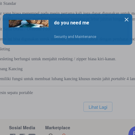
it Standar
ar yang biasa menempel pada mesin pertama kali juga dapat digunakan untuk m
e
/ multifungsi yang memiliki kemampuan pengaturan lebar jahitan hingga 6.0 
it Semi Obras / Overcast Foot
jenis ini bisa digunakan untuk membuat jahitan semi obras dengan pembatas pada
leting
resleting berfungsi untuk menjahit resleting / zipper biasa kiri-kanan.
bang Kancing
emiliki fungsi untuk membuat lubang kancing khusus mesin jahit
portable
4 lan
esin
sepatu
portable
`
Lihat Lagi
Sosial Media
Marketplace