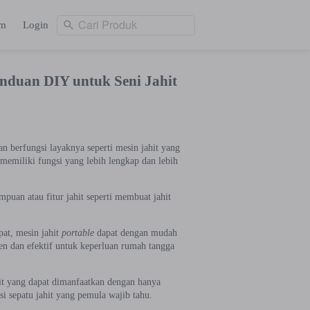
Cari Produk
am
Login
Cari Produk
ng
Login
nduan DIY untuk Seni Jahit
n berfungsi layaknya seperti mesin jahit yang
memiliki fungsi yang lebih lengkap dan lebih
puan atau fitur jahit seperti membuat jahit
at, mesin jahit
portable
dapat dengan mudah
en dan efektif untuk keperluan rumah tangga
hit yang dapat dimanfaatkan dengan hanya
i sepatu jahit yang pemula wajib tahu.