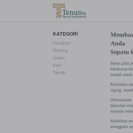
...
KATEGORI
Membuat
Kerajinan
Anda
Benang
Sepatu k
Sulam
Mesin jahit
p
Kain
berukuran be
Teknik
mudah untuk 
Kelebihan me
zigzag, memb
Dikarenakan 
dipindah tem
maupun indust
Kelebihan me
mengganti se