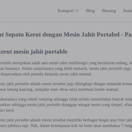
Kategori
Blog
Benang
Sul
Kategori
Inspirasi
Katalog
Keranja
 Sepatu Kerut dengan Mesin Jahit Portabel - Pa
erut mesin jahit portable
ortable
merupakan salah satu mesin jahit multifungsi yang berukuran sedang, da
sar biasanya. Selain tampilannya yang lebih menarik, mesin jahit
portable
juga 
dioperasikan oleh pemula daripada mesin jahit manual.
sin jahit
portable
adalah mesin tersebut juga dilengkapi dengan sejumlah kemam
uat lubang kancing, menjahit semi obras serta membuat bordir manual.
ukurannya yang relatif ramping sehingga tidak terlalu memerlukan banyak temp
patkan sehingga mesin jahit
portable
dianggap sebagai mesin yang simpel, efisi
ri kecil.
sin jahit
portable
adalah mesin tersebut memiliki berbagai fungsi atau fitur ja
patu jahitnya saja. Nah, dalam kesempatan kali ini kami akan membahas 7 fungs