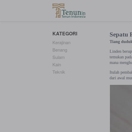
...
KATEGORI
Sepatu 
Kerajinan
Tiang dudu
Benang
Linden berup
Sulam
temukan pada 
mana menghu
Kain
Teknik
Itulah pemba
dari awal mu