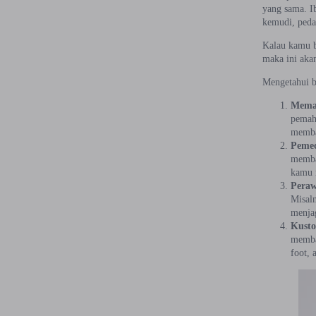
yang sama. I
kemudi, peda
Kalau kamu b
maka ini ak
Mengetahui be
Memah
pemaha
memba
Peme
memba
kamu 
Pera
Misal
menjag
Kusto
memba
foot, 