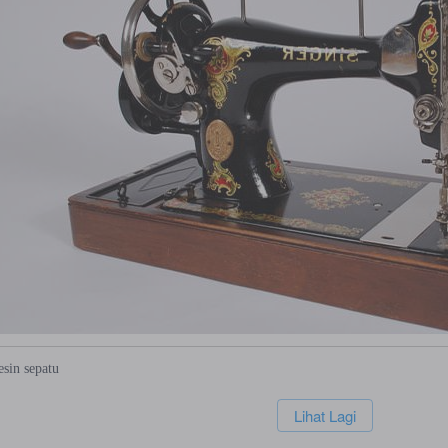
esin
sepatu
`
Lihat Lagi