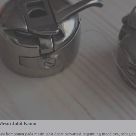
Mesin Jahit Kamu
asi komponen pada mesin jahit dapat bervariasi tergantung modelnya, sebagi