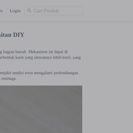
Cari Produk
am
Login
Cari Produk
ng
Login
hitan DIY
g bagian bawah. Mekanisme ini dapat di
erbentuk karet yang ukurannya lebih kecil, yang
menjahit sendiri terus mengalami perkembangan
n tembaga.