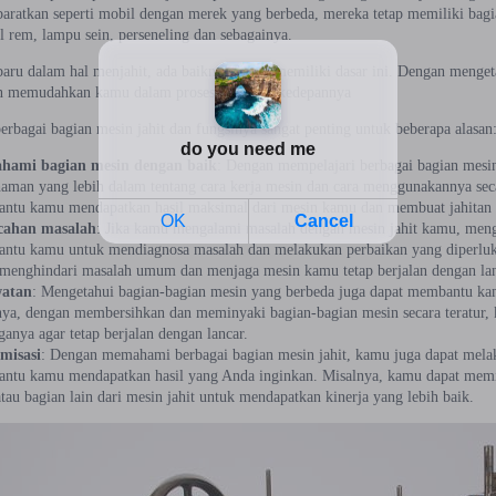
baratkan seperti mobil dengan merek yang berbeda, mereka tetap memiliki bagi
l rem, lampu sein, perseneling dan sebagainya.
aru dalam hal menjahit, ada baiknya untuk memiliki dasar ini. Dengan mengetah
an memudahkan kamu dalam proses menjahit kedepannya
rbagai bagian mesin jahit dan fungsinya sangat penting untuk beberapa alasan
ami bagian mesin dengan baik
: Dengan mempelajari berbagai bagian mesi
man yang lebih dalam tentang cara kerja mesin dan cara menggunakannya secar
ntu kamu mendapatkan hasil maksimal dari mesin kamu dan membuat jahitan yan
cahan masalah
: Jika kamu mengalami masalah dengan mesin jahit kamu, meng
ntu kamu untuk mendiagnosa masalah dan melakukan perbaikan yang diperlu
menghindari masalah umum dan menjaga mesin kamu tetap berjalan dengan lan
watan
: Mengetahui bagian-bagian mesin yang berbeda juga dapat membantu kam
nya, dengan membersihkan dan meminyaki bagian-bagian mesin secara teratur
anya agar tetap berjalan dengan lancar.
misasi
: Dengan memahami berbagai bagian mesin jahit, kamu juga dapat mela
ntu kamu mendapatkan hasil yang Anda inginkan. Misalnya, kamu dapat memil
atau bagian lain dari mesin jahit untuk mendapatkan kinerja yang lebih baik.