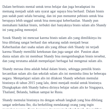
Dalam berbisnis mental untuk terus belajar dan juga beradaptasi itu
memang menjadi salah satu syarat agar supaya bisa berhasil. Dalam bisnis
pun sudah pasti selalu bersaing, dan ini pun menuntut pebisnis untuk bisa
berupaya lebih unggul untuk bisa mencapai keberhasilan. Shandy pun
memahami hakikat bisnis, terbukti dari banyaknya bisnis sulam alis Shandy
ini yang paling menonjol.
Sosok Shandy ini mencuat karena bisnis sulam alis yang dimilikinya itu
bisa dibilang sangat berhasil dan sekarang sudah menjadi besar.
Keberhasilan dari usaha sulam alis yang dibuat oleh Shandy ini terjadi
karena Shandy memiliki ketekunan dan juga sangat ulet. Passion akan
dunia sulam alis ini membuat Shandy bisa mengembangkan bisnis tersebut,
dan yang terutama adalah mempelajari berbagai hal mengenai sulam alis.
Shandy merasa ilmu adalah bekal dalam bisnis, sehingga pemilik bisnis
kecantikan sulam alis dan sekolah sulam alis ini menimba ilmu ke beberapa
negara. Mempelajari sulam alis ini dilakoni Shandy sebelum memulai
bisnisnya di tahun 2015 yang lalu, demi menjadi modal untuk bisnisnya.
Diungkapkan oleh Shandy bahwa dirinya belajar sulam alis ke Singapura,
Thailand, Belanda, bahkan sampai ke Rusia.
Shandy memulai bisnisnya itu dengan sebuah langkah yang bisa dibilang
sangat sederhana lho, dia berkeliling mendatangi orang yang ingin