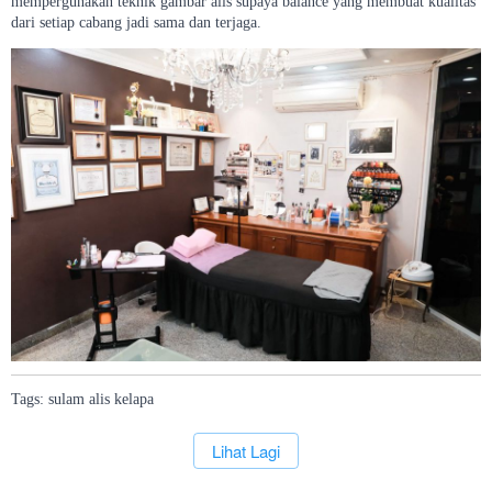
mempergunakan teknik gambar alis supaya balance yang membuat kualitas
dari setiap cabang jadi sama dan terjaga.
Tags:
sulam
alis
kelapa
`
Lihat Lagi