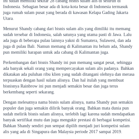
ini sudah memiliki sekitar 28 cabang bisnis sulam alis di seluruh di
Indonesia. Sebagian besar ada di kota-kota besar di Indonesia termasuk
juga rumah sulam pusat yang berada di kawasan Kelapa Gading Jakarta
Utara.
Menurut Shandy cabang dari bisnis sulam alis yang dimiliki itu memang
sudah tersebar di Indonesia, salah satunya yang utama pasti di Jawa. Lalu
ada juga di beberapa pulau lainnya yakni di Sumatera, Sulawesi, dan ada
juga di pulau Bali. Namun memang di Kalimantan itu belum ada, Shandy
pun memiliki harapan untuk ada cabang di Kalimantan juga.
Perkembangan dari bisnis Shandy ini pun memang sangat pesat, sehingga
ada banyak sekali orang yang mempercayakan sulam alis padanya. Bahkan
dikatakan ada puluhan ribu klien yang sudah ditangani olehnya dan merasa
terpuaskan dengan hasil sulam alisnya. Dan hal itulah yang membuat
bisnisnya Rainbrow ini pun menjadi semakin besar dan juga terus
berkembang seperti sekarang.
Dengan melesatnya nama bisnis sulam alisnya, nama Shandy pun semakin
populer dan juga semakin dilirik banyak orang. Bahkan mata dunia pun
sudah melirik bisnis sulam alisnya, terlebih lagi karena sudah mendapatkan
banyak sertifikat mutu dan juga mengukir prestasi di berbagai kompetisi.
Bahkan Shandy sendiri pun sempat dipilih menjadi juri kompetisi sulam
alis yang ada di Singapura dan Malaysia periode 2017 sampai 2019.