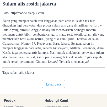
Sulam alis rosidi jakarta
Foto: https://www.freepik.com
Salon yang menjadi salah satu langganan para artis ini sudah tak bisa
diragukan lagi perawatan dan proses sulam alis yang dihasilkannya. Brow
Studio yang dimiliki Anggie Rassly ini menawarkan berbagai macam
treatment
untuk bibir, pembentukan garis mata, serta teknik sulam alis yang
memberikan hasil akhir natural, yang bisa kamu pilih. Terletak di Jalan
Gunawarman Nomor 57, Kebayoran Baru, Jakarta Selatan, salon ini
menjadi langganan para artis, seperti Krisdayanti, Millane Fernandez, Aura
Kasih, juga beberapa artis lainnya. Nah, untuk melakukan perawatan sulam
alis dengan hasil natural, kamu perlu merogoh kocek sekitar 3 juta rupiah
untuk sekali pertemuan. Gimana,
Ladies
? Tertarik mencobanya?
Tags:
sulam
alis
jakarta
`
Lihat Lagi
Produk
Hubungi Kami
Semua Produk
+6281222048584