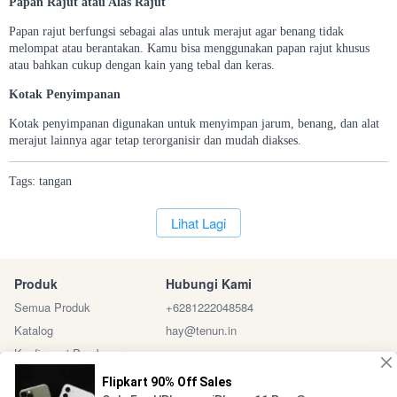
Papan Rajut atau Alas Rajut
Papan rajut berfungsi sebagai alas untuk merajut agar benang tidak
melompat atau berantakan. Kamu bisa menggunakan papan rajut khusus
atau bahkan cukup dengan kain yang tebal dan keras.
Kotak Penyimpanan
Kotak penyimpanan digunakan untuk menyimpan jarum, benang, dan alat
merajut lainnya agar tetap terorganisir dan mudah diakses.
Tags:
tangan
`
Lihat Lagi
Produk
Hubungi Kami
Semua Produk
+6281222048584
Katalog
hay@tenun.in
Konfirmasi Pembayaran
Sosial Media
Marketplace