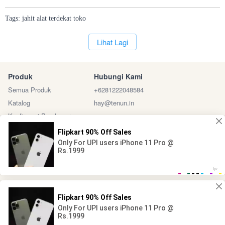
Tags:
jahit
alat
terdekat
toko
`
Lihat Lagi
Produk
Hubungi Kami
Semua Produk
+6281222048584
Katalog
hay@tenun.in
Konfirmasi Pembayaran
Sosial Media
Marketplace
@ 2024 - Tenun Indonesia