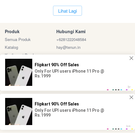
`
Lihat Lagi
Produk
Hubungi Kami
Semua Produk
+6281222048584
Katalog
hay@tenun.in
Konfirmasi Pembayaran
Sosial Media
Marketplace
@ 2024 - Tenun Indonesia