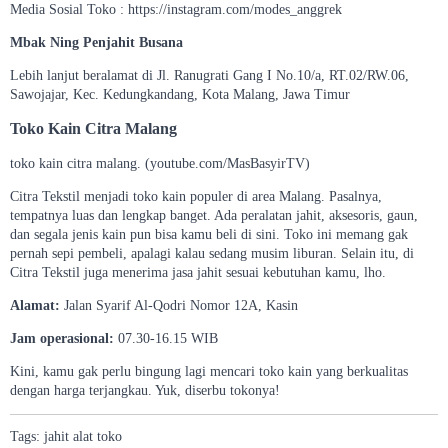
Media Sosial Toko : https://instagram.com/modes_anggrek
Mbak Ning Penjahit Busana
Lebih lanjut beralamat di Jl. Ranugrati Gang I No.10/a, RT.02/RW.06,
Sawojajar, Kec. Kedungkandang, Kota Malang, Jawa Timur
Toko Kain Citra Malang
toko kain citra malang. (youtube.com/MasBasyirTV)
Citra Tekstil menjadi toko kain populer di area Malang. Pasalnya,
tempatnya luas dan lengkap banget. Ada peralatan jahit, aksesoris, gaun,
dan segala jenis kain pun bisa kamu beli di sini. Toko ini memang gak
pernah sepi pembeli, apalagi kalau sedang musim liburan. Selain itu, di
Citra Tekstil juga menerima jasa jahit sesuai kebutuhan kamu, lho.
Alamat:
Jalan Syarif Al-Qodri Nomor 12A, Kasin
Jam operasional:
07.30-16.15 WIB
Kini, kamu gak perlu bingung lagi mencari toko kain yang berkualitas
dengan harga terjangkau. Yuk, diserbu tokonya!
Tags:
jahit
alat
toko