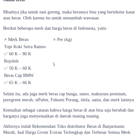
Olahan Beras
Misalnya jika untuk nasi goreng, maka berasnya bisa yang bertekstur kasar
atau keras. Oleh karena itu untuk menambah wawasan.
Berikut beberapa merk dan harga beras di Indonesia, yaitu :
⚡ Merk Beras
⭐ Per (kg)
Topi Koki Setra Ramos
✅ 60 K – 80 K
Rojolele
5
✅ 50 K – 60 K
Beras Cap BMW
✅ 65 K – 66 K
Selain itu, ada juga merk beras cap bunga, sumo, maknyuss premium,
puregreen merah, siPulen, Fukumi Porang, idola, sania, dan merk lainnya.
Kemudian sebagai catatan bahwa harga beras di atas bisa saja berubah dan
harganya juga menyesuaikan di daerah masing masing.
Akhirnya itulah Rekomendasi Toko distributor Beras di Banjarmasin
Murah, Jual Harga Grosir Eceran Terlengkap dan Terbesar Semua Merk.