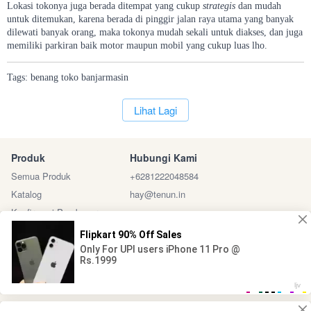
Lokasi tokonya juga berada ditempat yang cukup
strategis
dan mudah
untuk ditemukan, karena berada di pinggir jalan raya utama yang banyak
dilewati banyak orang, maka tokonya mudah sekali untuk diakses, dan juga
memiliki parkiran baik motor maupun mobil yang cukup luas lho.
Tags:
benang
toko
banjarmasin
`
Lihat Lagi
Produk
Hubungi Kami
Semua Produk
+6281222048584
Katalog
hay@tenun.in
Konfirmasi Pembayaran
Sosial Media
Marketplace