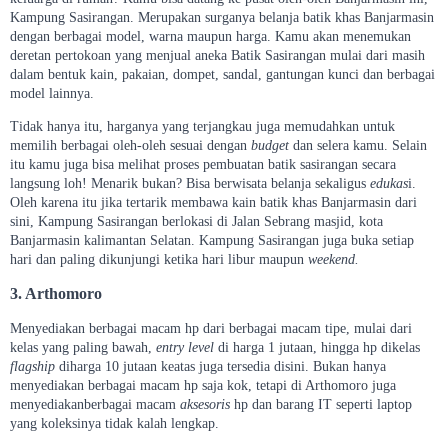
Kampung Sasirangan. Merupakan surganya belanja batik khas Banjarmasin
dengan berbagai model, warna maupun harga. Kamu akan menemukan
deretan pertokoan yang menjual aneka Batik Sasirangan mulai dari masih
dalam bentuk kain, pakaian, dompet, sandal, gantungan kunci dan berbagai
model lainnya.
Tidak hanya itu, harganya yang terjangkau juga memudahkan untuk
memilih berbagai oleh-oleh sesuai dengan
budget
dan selera kamu. Selain
itu kamu juga bisa melihat proses pembuatan batik sasirangan secara
langsung loh! Menarik bukan? Bisa berwisata belanja sekaligus
edukas
i.
Oleh karena itu jika tertarik membawa kain batik khas Banjarmasin dari
sini, Kampung Sasirangan berlokasi di Jalan Sebrang masjid, kota
Banjarmasin kalimantan Selatan. Kampung Sasirangan juga buka setiap
hari dan paling dikunjungi ketika hari libur maupun
weekend.
3. Arthomoro
Menyediakan berbagai macam hp dari berbagai macam tipe, mulai dari
kelas yang paling bawah,
entry level
di harga 1 jutaan, hingga hp dikelas
flagship
diharga 10 jutaan keatas juga tersedia disini. Bukan hanya
menyediakan berbagai macam hp saja kok, tetapi di Arthomoro juga
menyediakanberbagai macam
aksesoris
hp dan barang IT seperti laptop
yang koleksinya tidak kalah lengkap.