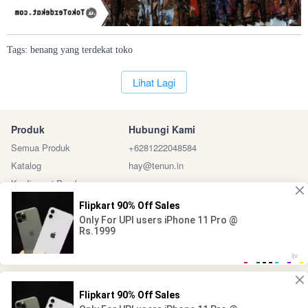
Tags:
benang
yang
terdekat
toko
`
Lihat Lagi
Produk
Hubungi Kami
Semua Produk
+6281222048584
Katalog
hay@tenun.in
Konfirmasi Pembayaran
Sosial Media
Marketplace