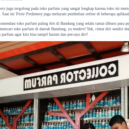
mery
juga tergolong pada toko parfum yang sangat lengkap karena toko ini memi
 Saat ini
Trixie Perfumery
juga melayani pembelian
online
di beberapa aplikas
ekomendasi toko parfum paling
hits
di Bandung yang selalu ramai diburu para p
 mencari toko parfum di daerah Bandung, ya
readers!
Yuk, cintai diri sendiri 
parfum agar kita bisa tampil harum dan percaya diri!