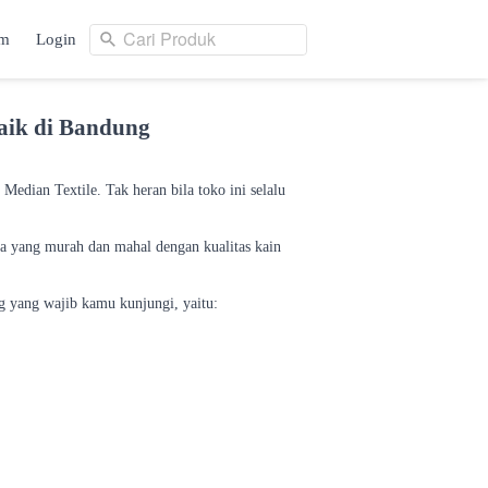
Cari Produk
am
Login
Cari Produk
ng
Login
aik di Bandung
Median Textile. Tak heran bila toko ini selalu
da yang murah dan mahal dengan kualitas kain
ng yang wajib kamu kunjungi, yaitu: