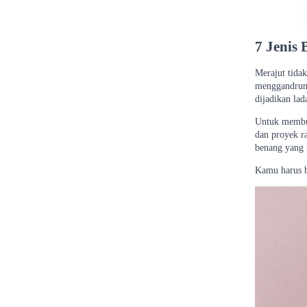
7 Jenis
Merajut tida
menggandrungi
dijadikan la
Untuk membua
dan proyek r
benang yang h
Kamu harus b