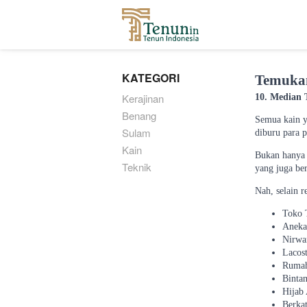
...
KATEGORI
Temukan
Kerajinan
10. Median T
Benang
Semua kain ya
Sulam
diburu para 
Kain
Bukan hanya 
Teknik
yang juga be
Nah, selain r
Toko 
Aneka
Nirwa
Lacos
Rumah
Bintan
Hijab
Berkat