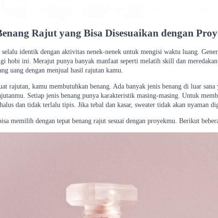
 Benang Rajut yang Bisa Disesuaikan dengan Pr
k selalu identik dengan aktivitas nenek-nenek untuk mengisi waktu luang. Gene
 hobi ini. Merajut punya banyak manfaat seperti melatih skill dan meredakan 
dang uang dengan menjual hasil rajutan kamu.
t rajutan, kamu membutuhkan benang. Ada banyak jenis benang di luar sana
ajutanmu. Setiap jenis benang punya karakteristik masing-masing. Untuk mem
alus dan tidak terlalu tipis. Jika tebal dan kasar, sweater tidak akan nyaman d
isa memilih dengan tepat benang rajut sesuai dengan proyekmu. Berikut bebera