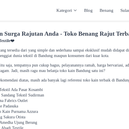
Kategori
Blog
Benang
Sul
Kategori
Inspirasi
Katalog
Keranja
 Surga Rajutan Anda - Toko Benang Rajut Terb
extile
❤️
ng tersedia dari yang simple dan sederhana sampai eksklusif mudah didapat di 
penggiat dunia tekstil di Bandung maupun konsumen dari kuar kota.
itu saja, tempatnya pun cukup bagus, pelayanannya ramah, harga bervariasi, a
ragam. Jadi, masih ragu mau belanja toko kain Bandung satu ini?
ekomendasi diatas, masih ada banyak lagi referensi toko kain terbaik di Bandu
Tekstil Ada Pasar Kosambi
 Sandang Tekstil Sudirman
na Fabrics Outlet
te Padasuka
 Kain Purnama Azzura
g Sakura Otista
 Amedha Ujung Berung
 Abadi Textile