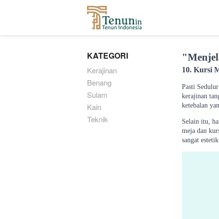
...
KATEGORI
"Menjel
Kerajinan
10. Kursi 
Benang
Pasti Sedulu
Sulam
kerajinan ta
Kain
ketebalan yan
Teknik
Selain itu, h
meja dan kurs
sangat esteti