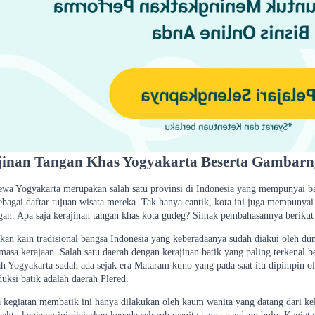
jinan Tangan Khas Yogyakarta Beserta Gambar
ewa Yogyakarta merupakan salah satu provinsi di Indonesia yang mempunyai
ebagai daftar tujuan wisata mereka. Tak hanya cantik, kota ini juga mempunyai
ngan. Apa saja kerajinan tangan khas kota gudeg? Simak pembahasannya berikut 
an kain tradisional bangsa Indonesia yang keberadaanya sudah diakui oleh dun
asa kerajaan. Salah satu daerah dengan kerajinan batik yang paling terkenal b
rah Yogyakarta sudah ada sejak era Mataram kuno yang pada saat itu dipimpin
uksi batik adalah daerah Plered.
 kegiatan membatik ini hanya dilakukan oleh kaum wanita yang datang dari k