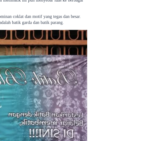
an membatik ini pun menyebar luas ke berbagai
minan coklat dan motif yang tegas dan besar.
adalah batik garda dan batik parang.