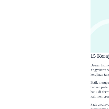
15 Kera
Daerah Istim
Yogyakarta s
kerajinan ta
Batik merupak
bahkan pada m
batik di dae
kali memprod
Pada awalnya