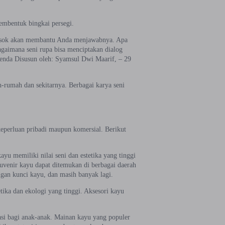
embentuk bingkai persegi.
 besok akan membantu Anda menjawabnya. Apa
gaimana seni rupa bisa menciptakan dialog
benda Disusun oleh: Syamsul Dwi Maarif, – 29
-rumah dan sekitarnya. Berbagai karya seni
keperluan pribadi maupun komersial. Berikut
yu memiliki nilai seni dan estetika yang tinggi
uvenir kayu dapat ditemukan di berbagai daerah
ngan kunci kayu, dan masih banyak lagi.
etika dan ekologi yang tinggi. Aksesori kayu
si bagi anak-anak. Mainan kayu yang populer