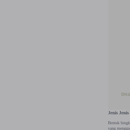
Jenis Jeni
Bentuk bingka
yang menggun