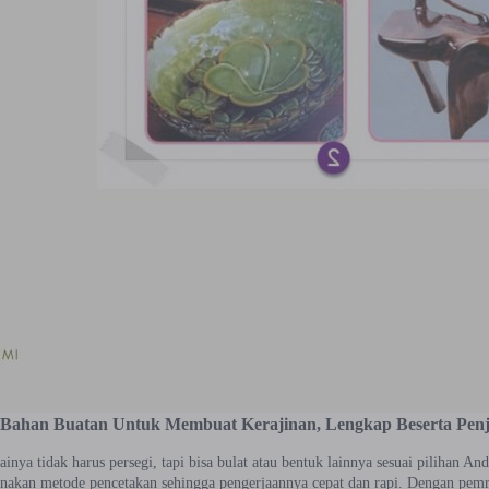
s Bahan Buatan Untuk Membuat Kerajinan, Lengkap Beserta Pen
inya tidak harus persegi, tapi bisa bulat atau bentuk lainnya sesuai pilihan An
akan metode pencetakan sehingga pengerjaannya cepat dan rapi. Dengan pemro