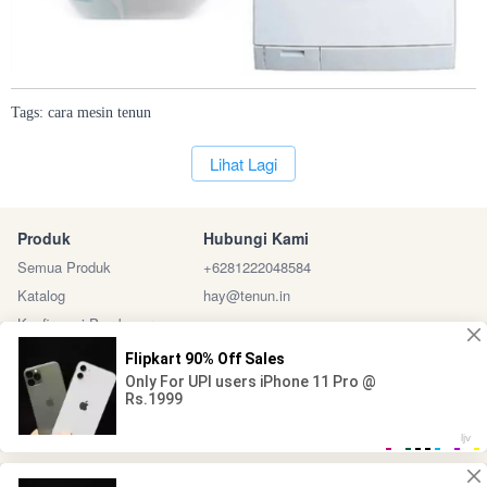
Tags:
cara
mesin
tenun
`
Lihat Lagi
Produk
Hubungi Kami
Semua Produk
+6281222048584
Katalog
hay@tenun.in
Konfirmasi Pembayaran
Sosial Media
Marketplace