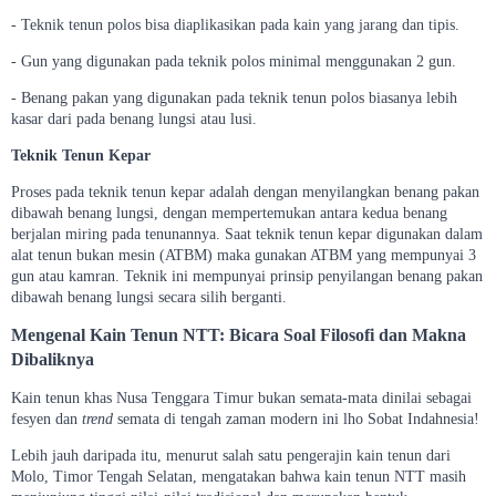
- Teknik tenun polos bisa diaplikasikan pada kain yang jarang dan tipis.
- Gun yang digunakan pada teknik polos minimal menggunakan 2 gun.
- Benang pakan yang digunakan pada teknik tenun polos biasanya lebih
kasar dari pada benang lungsi atau lusi.
Teknik Tenun Kepar
Proses pada teknik tenun kepar adalah dengan menyilangkan benang pakan
dibawah benang lungsi, dengan mempertemukan antara kedua benang
berjalan miring pada tenunannya. Saat teknik tenun kepar digunakan dalam
alat tenun bukan mesin (ATBM) maka gunakan ATBM yang mempunyai 3
gun atau kamran. Teknik ini mempunyai prinsip penyilangan benang pakan
dibawah benang lungsi secara silih berganti.
Mengenal Kain Tenun NTT: Bicara Soal Filosofi dan Makna
Dibaliknya
Kain tenun khas Nusa Tenggara Timur bukan semata-mata dinilai sebagai
fesyen dan
trend
semata di tengah zaman modern ini lho Sobat Indahnesia!
Lebih jauh daripada itu, menurut salah satu pengerajin kain tenun dari
Molo, Timor Tengah Selatan, mengatakan bahwa kain tenun NTT masih