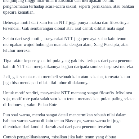
menjunjung tinggi nilai-nilai tradisional dan merupakan bentuk
penghormatan terhadap acara-acara sakral, seperti pernikahan, atau bahkan
upacara kematian.
Beberapa motif dari kain tenun NTT juga punya makna dan filosofinya
tersendiri. Gak sembarangan dibuat atau asal cantik dilihat mata saja!
Selain dari segi motif, masyarakat NTT juga percaya kalau kain tenun
merupakan wujud hubungan manusia dengan alam, Sang Pencipta, atau
leluhur mereka.
Tiga faktor kepercayaan ini pula yang gak bisa terlepas dari para penenun
kain di NTT dan menjadikannya bagian daripada sumber inspirasi mereka.
Jadi, gak semata-mata membeli sebuah kain atau pakaian, ternyata kamu
juga bisa mendapati nilai-nilai luhur di dalamnya!
Untuk motif sendiri, masyarakat NTT memang sangat filosofis. Misalnya
saja, motif rote pada salah satu kain tenun menandakan pulau paling selatan
di Indonesia, yakni Pulau Rote.
Pun soal warna, mereka sangat detail mencermikan sebuah nilai dalam
balutan warna-warna di kain tenun Biasanya, warna-warna ini juga
ditentukan dari kondisi daerah asal dari para penenun tersebut.
Contoh pengaplikasiannya, misalkan jika kain tenun yang dibuat