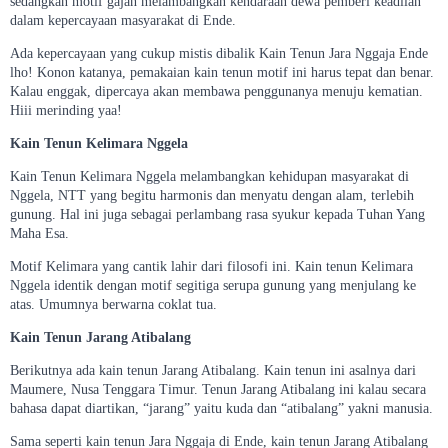
sedangkan motif gajah melambangkan kendaraan dewa pemberi keadilan
dalam kepercayaan masyarakat di Ende.
Ada kepercayaan yang cukup mistis dibalik Kain Tenun Jara Nggaja Ende
lho! Konon katanya, pemakaian kain tenun motif ini harus tepat dan benar.
Kalau enggak, dipercaya akan membawa penggunanya menuju kematian.
Hiii merinding yaa!
Kain Tenun Kelimara Nggela
Kain Tenun Kelimara Nggela melambangkan kehidupan masyarakat di
Nggela, NTT yang begitu harmonis dan menyatu dengan alam, terlebih
gunung. Hal ini juga sebagai perlambang rasa syukur kepada Tuhan Yang
Maha Esa.
Motif Kelimara yang cantik lahir dari filosofi ini. Kain tenun Kelimara
Nggela identik dengan motif segitiga serupa gunung yang menjulang ke
atas. Umumnya berwarna coklat tua.
Kain Tenun Jarang Atibalang
Berikutnya ada kain tenun Jarang Atibalang. Kain tenun ini asalnya dari
Maumere, Nusa Tenggara Timur. Tenun Jarang Atibalang ini kalau secara
bahasa dapat diartikan, “jarang” yaitu kuda dan “atibalang” yakni manusia.
Sama seperti kain tenun Jara Nggaja di Ende, kain tenun Jarang Atibalang