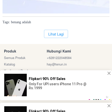
Tags:
benang
adalah
`
Lihat Lagi
Produk
Hubungi Kami
Semua Produk
+6281222048584
Katalog
hay@tenun.in
Konfirmasi Pembayaran
Sosial Media
Marketplace