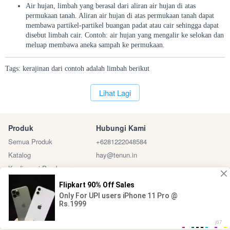
Air hujan, limbah yang berasal dari aliran air hujan di atas
permukaan tanah. Aliran air hujan di atas permukaan tanah dapat
membawa partikel-partikel buangan padat atau cair sehingga dapat
disebut limbah cair. Contoh: air hujan yang mengalir ke selokan dan
meluap membawa aneka sampah ke permukaan.
Tags:
kerajinan
dari
contoh
adalah
limbah
berikut
`
Lihat Lagi
Produk
Hubungi Kami
Semua Produk
+6281222048584
Katalog
hay@tenun.in
Konfirmasi Pembayaran
Sosial Media
Marketplace