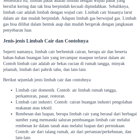
Sementara itu, limbah padat adalah limbah dengan wujud padat yang
bersifat kering dan tak bisa berpindah kecuali dipindahkan. Sebaliknya,
limbah cair adalah limbah dengan wujud cair. Limbah cair biasanya larut
dalam air dan mudah berpindah. Adapun limbah gas berwujud gas. Limbah
gas bisa dilihat dalam bentuk asap dan mudah bergerak dengan jangkauan
penyebaran luas.
Jenis-jenis Limbah Cair dan Contohnya
Seperti namanya, limbah cair berbentuk cairan, berupa air dan beserta
bahan-bahan buangan lain yang tercampur maupun terlarut dalam air.
Contoh limbah cair adalah air bekas cucian di rumah tangga, minyak
jelantah, limbah dari pabrik tahu, dan lain-lain.
Berikut sejumlah jenis limbah cair dan contohnya:
Limbah cair domestik. Contoh: air limbah rumah tangga,
perkantoran, pasar, restoran.
Limbah cair industri. Contoh: cairan buangan industri pengolahan
makanan atau tekstil.
Rembesan dan luapan, berupa limbah cair yang berasal dari berbagai
sumber yang memasuki saluran pembuangan limbah cair melalui
rembesan ke dalam tanah atau melalui luapan dari permukaan.
Contoh: air dari talang rumah, air dari pertanian/perkebunan, dan
lain-lain.