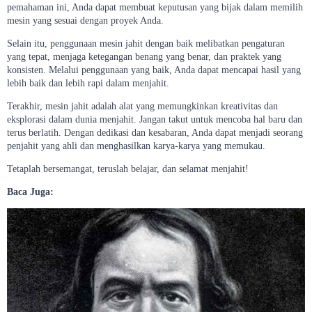
pemahaman ini, Anda dapat membuat keputusan yang bijak dalam memilih
mesin yang sesuai dengan proyek Anda.
Selain itu, penggunaan mesin jahit dengan baik melibatkan pengaturan
yang tepat, menjaga ketegangan benang yang benar, dan praktek yang
konsisten. Melalui penggunaan yang baik, Anda dapat mencapai hasil yang
lebih baik dan lebih rapi dalam menjahit.
Terakhir, mesin jahit adalah alat yang memungkinkan kreativitas dan
eksplorasi dalam dunia menjahit. Jangan takut untuk mencoba hal baru dan
terus berlatih. Dengan dedikasi dan kesabaran, Anda dapat menjadi seorang
penjahit yang ahli dan menghasilkan karya-karya yang memukau.
Tetaplah bersemangat, teruslah belajar, dan selamat menjahit!
Baca Juga: