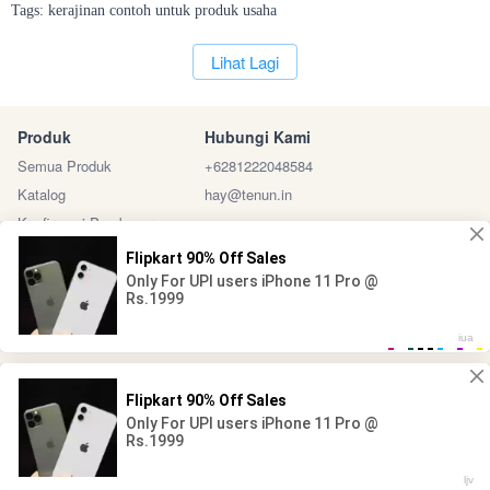
Tags:
kerajinan
contoh
untuk
produk
usaha
`
Lihat Lagi
Produk
Hubungi Kami
Semua Produk
+6281222048584
Katalog
hay@tenun.in
Konfirmasi Pembayaran
Sosial Media
Marketplace
@ 2024 - Tenun Indonesia